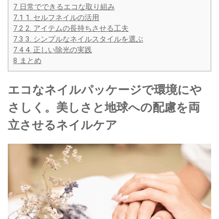
7
日常でできるエコな取り組み
7.1
1. セルフネイルの活用
7.2
2. アイテムの長持ちさせる工夫
7.3
3. シンプルなネイルスタイルを選ぶ
7.4
4. 正しい除光の実践
8
まとめ
エコなネイルパッケージで環境にや
さしく。美しさと地球への配慮を両
立させるネイルケア