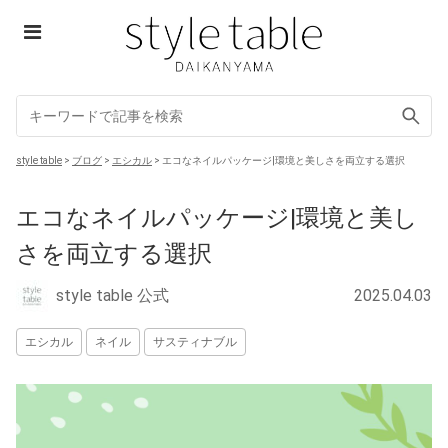
Skip
to
content
style table
style table
>
ブログ
>
エシカル
>
エコなネイルパッケージ|環境と美しさを両立する選択
エコなネイルパッケージ|環境と美し
さを両立する選択
style table 公式
2025.04.03
エシカル
ネイル
サスティナブル