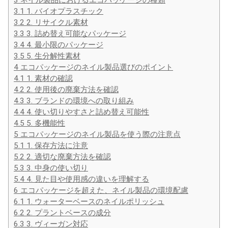
3.1
1. バイオプラスチック
3.2
2. リサイクル素材
3.3
3. 詰め替え可能なパッケージ
3.4
4. 最小限のパッケージ
3.5
5. 生分解性素材
4
エコパッケージのネイル製品選びのポイント
4.1
1. 素材の確認
4.2
2. 使用後の廃棄方法を確認
4.3
3. ブランドの環境への取り組み
4.4
4. 使い切りやすさと詰め替え可能性
4.5
5. 多機能性
5
エコパッケージのネイル製品を使う際の注意点
5.1
1. 保存方法に注意
5.2
2. 適切な廃棄方法を確認
5.3
3. 中身の使い切り
5.4
4. 見た目や使用感の違いを理解する
6
エコパッケージを超えた、ネイル製品の環境配慮
6.1
1. ウォーターベースのネイルポリッシュ
6.2
2. プラントベースの成分
6.3
3. ヴィーガン対応