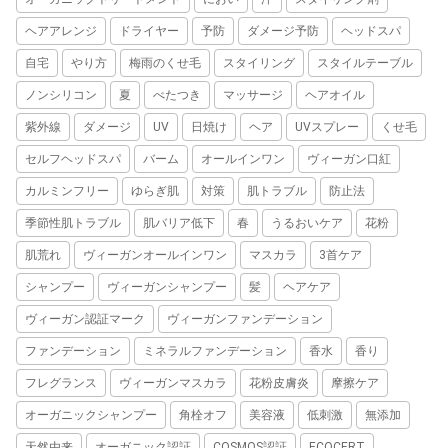
ヘアアレンジ
ドライヤー
予防
ダメージ予防
ヘッドスパ
自宅
やり方
梅雨のくせ毛
スタイリング
スタイルテーブル
ノンシリコン
夏
べたつき
マッサージ
ヘアオイル
紫外線
ダメージ
UV
日焼け
ヘア
UVスプレー
くせ毛
セルフヘッドスパ
バーム
オールインワン
ヴィーガン口紅
カルミンフリー
ゆらぎ肌
対策
肌トラブル
防止法
季節性肌トラブル
肌バリア低下
春
うるおいケア
花粉
肌荒れ
ヴィーガンオールインワン
マスカラ
3首ケア
シャンプー
ヴィーガンシャンプー
髪
ヘアケア
ヴィーガン認証マーク
ヴィーガンファンデーション
ファンデーション
ミネラルファンデーション
香水
香り
フレグランス
ヴィーガンマスカラ
花粉皮膚炎
摩擦ケア
オーガニックシャンプー
角栓オフ
美容液
低刺激
無添加
天然由来
オーガニック認証
COSMOS認証
ECOCERT