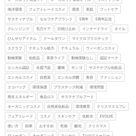
海洋環境
フェアトレードコスメ
環境
美肌
フットケア
サスティナブル
セルフケアブランド
5周年
5周年記念
クレンジング
毛穴ケア
日焼け止め
インナードライ
ネイル
ひんやりアイテム
クールダウン
マイクロプラスチック
スクラブ
ナチュラル処方
ナチュラル
ヴィーガンコスメ
動物実験
化粧品
美容ライフ
動物実験なし
認証マーク
エシカル認証
水質汚染
珊瑚
サンゴ
サステナブル化粧品
エシカルコスメ
自然派
エシカル消費
美容
ファッション
エコバッグ
環境保護
プラスチック削減
環境問題
再生エネルギー
食品ロス
サステナブルフード
オーガニックコスメ
自然派化粧品
環境教育
クリスマスコフレ
フェアトレード
コスメ
スキンケア
化粧水
EVOLVE
使い方
効果
おすすめ
乾燥
酸化
クリスマス
ヴィーガン
オーガニック
エシカル
7つのストーリー