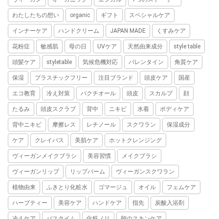
わたしたちの想い
organic
ギフト
スペシャルケア
インナーケア
ハンドクリーム
JAPAN MADE
くすみケア
花粉症
敏感肌
母の日
UVケア
天然由来成分
style table
頭髪ケア
styletable
気候危機対応
バレンタイン
角質ケア
保湿
プラスチックフリー
注目ブランド
頭皮ケア
国産
エコ教育
冷え対策
バクチオール
頭皮
スカルプ
顔
たるみ
頭皮スクラブ
背中
ニキビ
水着
ボディケア
背中ニキビ
摩擦レス
レチノール
スクワラン
保湿成分
ケア
クレイバス
美肌ケア
ホットクレンジング
ヴィーガンメイクブラシ
美容習慣
メイクブラシ
ヴィーガンリップ
リップバーム
ヴィーガンスクワラン
植物由来
ふきとり化粧水
ゴマージュ
オイル
フェムケア
ハーブティー
美容ケア
ハンドケア
指先
炭酸入浴剤
冷えケア
バスタイム
化粧ノリ
朝のスキンケア