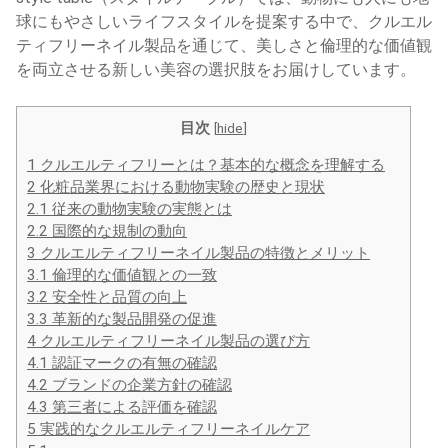
球にもやさしいライフスタイルを提案する中で、クルエル
ティフリーネイル製品を通じて、美しさと倫理的な価値観
を両立させる新しい美容の選択肢をお届けしています。
目次
[
hide
]
1
クルエルティフリーとは？基本的な概念を理解する
2
化粧品業界における動物実験の歴史と現状
2.1
従来の動物実験の実態とは
2.2
国際的な規制の動向
3
クルエルティフリーネイル製品の特徴とメリット
3.1
倫理的な価値観との一致
3.2
安全性と品質の向上
3.3
革新的な製品開発の促進
4
クルエルティフリーネイル製品の選び方
4.1
認証マークの有無の確認
4.2
ブランドの企業方針の確認
4.3
第三者による評価を確認
5
実践的なクルエルティフリーネイルケア