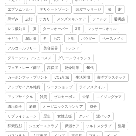
エプソムソルト
デリケートゾーン
頭皮マッサージ
膝
肘
黒ずみ
皮脂
テカリ
メンズスキンケア
デコルテ
透明感
レフ板効果
肌
ターンオーバー
3首
マッサージオイル
子ども
潤い肌
冬
毛穴
下地
パウダー
ベースメイク
アルコールフリー
美容業界
トレンド
グリーンウォッシュコスメ
グリーンウォッシュ
フェアトレード商品
高保湿
乾燥対策
40代
カーボンフットプリント
CO2削減
生活習慣
海洋プラスチック
アップサイクル雑貨
ワークショップ
ライフスタイル
アップサイクル
雑貨
ゼロカーボン
企業
エイジングケア
環境保全
消費
オーガニックスキンケア
成分
サプライチェーン
歴史
女性支援
クレイ
泥パック
酵素洗顔
シュガースクラブ
保湿ケア
ソルトスクラブ
温活
バスソルト
入浴美容
メンズ
更年期
ブルべ
イエベ