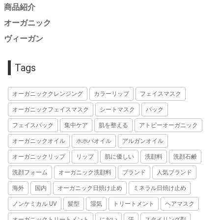
商品紹介
オーガニック
ヴィーガン
Tags
オーガニッククレンジング
カラーリップ
フェイスマスク
オーガニックフェイスマスク
シートマスク
パック
フェイスパック
集中ケア
肌を整える
アトピーオーガニック
オーガニックオイル
ホホバオイル
アルガンオイル
オーガニックリップ
リップ
肌に優しい
洗顔料
洗顔石鹸
洗顔フォーム
オーガニック洗顔料
ブランド
人気ブランド
海外
国内
オーガニック日焼け止め
ミネラル日焼け止め
ノンケミカル UV
髪型
湿気
トリートメント
ヘアマスク
オーガニックトリートメント
におい
汗
スタイリング剤