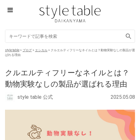
Skip
to
content
style table
style table
>
ブログ
>
エシカル
>
クルエルティフリーなネイルとは？動物実験なしの製品が選
ばれる理由
クルエルティフリーなネイルとは？
動物実験なしの製品が選ばれる理由
style table 公式
2025.05.08