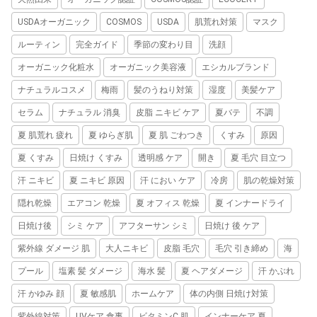
USDAオーガニック
COSMOS
USDA
肌荒れ対策
マスク
ルーティン
完全ガイド
季節の変わり目
洗顔
オーガニック化粧水
オーガニック美容液
エシカルブランド
ナチュラルコスメ
梅雨
髪のうねり対策
湿度
美髪ケア
セラム
ナチュラル 消臭
皮脂 ニキビ ケア
夏バテ
不調
夏 肌荒れ 疲れ
夏 ゆらぎ肌
夏 肌 ごわつき
くすみ
原因
夏 くすみ
日焼け くすみ
透明感 ケア
開き
夏 毛穴 目立つ
汗 ニキビ
夏 ニキビ 原因
汗 におい ケア
冷房
肌の乾燥対策
隠れ乾燥
エアコン 乾燥
夏 オフィス 乾燥
夏 インナードライ
日焼け後
シミ ケア
アフターサン シミ
日焼け 後 ケア
紫外線 ダメージ 肌
大人ニキビ
皮脂 毛穴
毛穴 引き締め
海
プール
塩素 髪 ダメージ
海水 髪
夏 ヘアダメージ
汗 かぶれ
汗 かゆみ 顔
夏 敏感肌
ホームケア
体の内側 日焼け対策
紫外線対策
UVケア 食事
ビタミンC 肌
インナーケア 夏