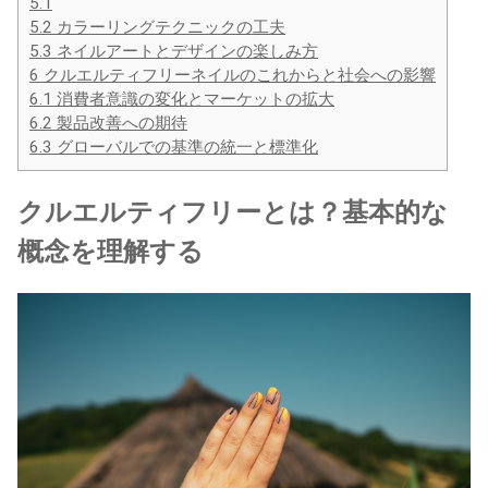
5.1
5.2
カラーリングテクニックの工夫
5.3
ネイルアートとデザインの楽しみ方
6
クルエルティフリーネイルのこれからと社会への影響
6.1
消費者意識の変化とマーケットの拡大
6.2
製品改善への期待
6.3
グローバルでの基準の統一と標準化
クルエルティフリーとは？基本的な
概念を理解する