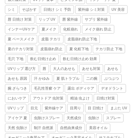
シミ
そばかす
日焼け シミ 予防
紫外線 シミ対策
UV 美容
唇 日焼け 対策
リップ UV
唇 紫外線
サプリ 紫外線
インナーUVケア
夏メイク
化粧崩れ
メイク崩れ 防止
夏 ベースメイク
皮脂 テカリ
皮脂崩れ防止下地
夏のテカリ対策
皮脂崩れ防止
夏 化粧下地
テカリ防止 下地
毛穴 下地
飲む日焼け止め
飲む日焼け止め 効果
UVリップ 選び方
唇
大人のあせも
あせも対策
あせも
あせも 原因
汗 かゆみ
夏 肌トラブル
二の腕
ぶつぶつ
腕 ざらつき
毛孔性苔癬 ケア
露出 ボディケア
デオドラント
においケア
アウトドア 虫対策
精油 虫よけ
日焼け対策
UVリップ
目元
紫外線ケア
目周り
目 日焼け
まぶた UV
アイケア 夏
虫除けスプレー
天然成分
虫除け
スプレー
天然 虫除け
制汗 自然派
自然由来成分
美容オイル
オーガニック角質ケア
オーガニック美容オイル
サステナブル