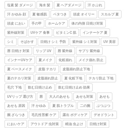
塩素 髪 ダメージ
海水 髪
夏 ヘアダメージ
汗 かぶれ
汗 かゆみ 顔
夏 敏感肌
ベタつき
頭皮 オイリー
スカルプ 夏
頭皮 におい
手の甲
ホームケア
体の内側 日焼け対策
紫外線対策
UVケア 食事
ビタミンC 肌
インナーケア 夏
シミ
そばかす
日焼け シミ 予防
紫外線 シミ対策
UV 美容
唇 日焼け 対策
リップ UV
唇 紫外線
サプリ 紫外線
インナーUVケア
夏メイク
化粧崩れ
メイク崩れ 防止
夏 ベースメイク
皮脂 テカリ
皮脂崩れ防止下地
夏のテカリ対策
皮脂崩れ防止
夏 化粧下地
テカリ防止 下地
毛穴 下地
飲む日焼け止め
飲む日焼け止め 効果
UVリップ 選び方
唇
大人のあせも
あせも対策
あせも
あせも 原因
汗 かゆみ
夏 肌トラブル
二の腕
ぶつぶつ
腕 ざらつき
毛孔性苔癬 ケア
露出 ボディケア
デオドラント
においケア
アウトドア 虫対策
精油 虫よけ
日焼け対策