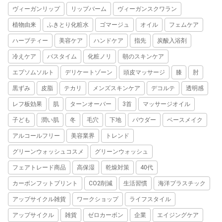
ヴィーガンリップ
リップバーム
ヴィーガンスクワラン
植物由来
ふきとり化粧水
ゴマージュ
オイル
フェムケア
ハーブティー
美容ケア
ハンドケア
指先
炭酸入浴剤
冷えケア
バスタイム
化粧ノリ
朝のスキンケア
エプソムソルト
デリケートゾーン
頭皮マッサージ
膝
肘
黒ずみ
皮脂
テカリ
メンズスキンケア
デコルテ
透明感
レフ板効果
肌
ターンオーバー
3首
マッサージオイル
子ども
潤い肌
冬
毛穴
下地
パウダー
ベースメイク
アルコールフリー
美容業界
トレンド
グリーンウォッシュコスメ
グリーンウォッシュ
フェアトレード商品
高保湿
乾燥対策
40代
カーボンフットプリント
CO2削減
生活習慣
海洋プラスチック
アップサイクル雑貨
ワークショップ
ライフスタイル
アップサイクル
雑貨
ゼロカーボン
企業
エイジングケア