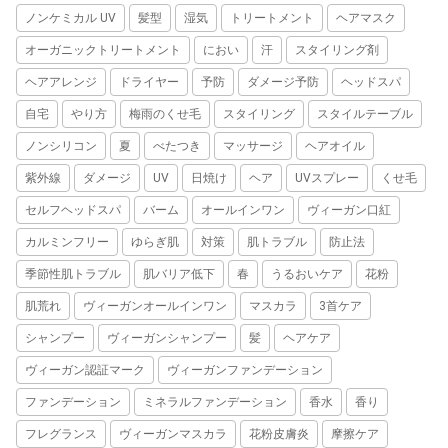
ノンケミカル UV
髪型
湿気
トリートメント
ヘアマスク
オーガニックトリートメント
におい
汗
スタイリング剤
ヘアアレンジ
ドライヤー
予防
ダメージ予防
ヘッドスパ
自宅
やり方
梅雨のくせ毛
スタイリング
スタイルテーブル
ノンシリコン
夏
べたつき
マッサージ
ヘアオイル
紫外線
ダメージ
UV
日焼け
ヘア
UVスプレー
くせ毛
セルフヘッドスパ
バーム
オールインワン
ヴィーガン口紅
カルミンフリー
ゆらぎ肌
対策
肌トラブル
防止法
季節性肌トラブル
肌バリア低下
春
うるおいケア
花粉
肌荒れ
ヴィーガンオールインワン
マスカラ
3首ケア
シャンプー
ヴィーガンシャンプー
髪
ヘアケア
ヴィーガン認証マーク
ヴィーガンファンデーション
ファンデーション
ミネラルファンデーション
香水
香り
フレグランス
ヴィーガンマスカラ
花粉皮膚炎
摩擦ケア