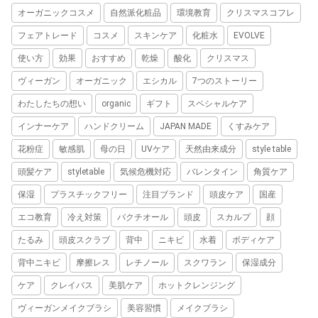
オーガニックコスメ
自然派化粧品
環境教育
クリスマスコフレ
フェアトレード
コスメ
スキンケア
化粧水
EVOLVE
使い方
効果
おすすめ
乾燥
酸化
クリスマス
ヴィーガン
オーガニック
エシカル
7つのストーリー
わたしたちの想い
organic
ギフト
スペシャルケア
インナーケア
ハンドクリーム
JAPAN MADE
くすみケア
花粉症
敏感肌
母の日
UVケア
天然由来成分
style table
頭髪ケア
styletable
気候危機対応
バレンタイン
角質ケア
保湿
プラスチックフリー
注目ブランド
頭皮ケア
国産
エコ教育
冷え対策
バクチオール
頭皮
スカルプ
顔
たるみ
頭皮スクラブ
背中
ニキビ
水着
ボディケア
背中ニキビ
摩擦レス
レチノール
スクワラン
保湿成分
ケア
クレイバス
美肌ケア
ホットクレンジング
ヴィーガンメイクブラシ
美容習慣
メイクブラシ