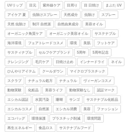
UVリップ
目元
紫外線ケア
目周り
目 日焼け
まぶた UV
アイケア 夏
虫除けスプレー
天然成分
虫除け
スプレー
天然 虫除け
制汗 自然派
自然由来成分
美容オイル
オーガニック角質ケア
オーガニック美容オイル
サステナブル
海洋環境
フェアトレードコスメ
環境
美肌
フットケア
サスティナブル
セルフケアブランド
5周年
5周年記念
クレンジング
毛穴ケア
日焼け止め
インナードライ
ネイル
ひんやりアイテム
クールダウン
マイクロプラスチック
スクラブ
ナチュラル処方
ナチュラル
ヴィーガンコスメ
動物実験
化粧品
美容ライフ
動物実験なし
認証マーク
エシカル認証
水質汚染
珊瑚
サンゴ
サステナブル化粧品
エシカルコスメ
自然派
エシカル消費
美容
ファッション
エコバッグ
環境保護
プラスチック削減
環境問題
再生エネルギー
食品ロス
サステナブルフード