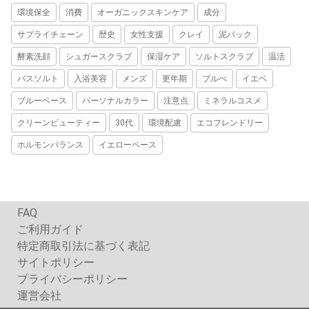
環境保全
消費
オーガニックスキンケア
成分
サプライチェーン
歴史
女性支援
クレイ
泥パック
酵素洗顔
シュガースクラブ
保湿ケア
ソルトスクラブ
温活
バスソルト
入浴美容
メンズ
更年期
ブルべ
イエベ
ブルーベース
パーソナルカラー
注意点
ミネラルコスメ
クリーンビューティー
30代
環境配慮
エコフレンドリー
ホルモンバランス
イエローベース
FAQ
ご利用ガイド
特定商取引法に基づく表記
サイトポリシー
プライバシーポリシー
運営会社