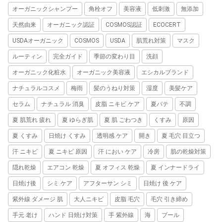
オーガニックシャンプー
角栓オフ
美容液
低刺激
無添加
天然由来
オーガニック認証
COSMOS認証
ECOCERT
USDAオーガニック
COSMOS
USDA
肌荒れ対策
マスク
ルーティン
完全ガイド
季節の変わり目
洗顔
オーガニック化粧水
オーガニック美容液
エシカルブランド
ナチュラルコスメ
梅雨
髪のうねり対策
湿度
美髪ケア
セラム
ナチュラル 消臭
皮脂 ニキビ ケア
夏バテ
不調
夏 肌荒れ 疲れ
夏 ゆらぎ肌
夏 肌 ごわつき
くすみ
原因
夏 くすみ
日焼け くすみ
透明感 ケア
開き
夏 毛穴 目立つ
汗 ニキビ
夏 ニキビ 原因
汗 におい ケア
冷房
肌の乾燥対策
隠れ乾燥
エアコン 乾燥
夏 オフィス 乾燥
夏 インナードライ
日焼け後
シミ ケア
アフターサン シミ
日焼け 後 ケア
紫外線 ダメージ 肌
大人ニキビ
皮脂 毛穴
毛穴 引き締め
手元 老け
ハンド 日焼け対策
手 紫外線
海
プール