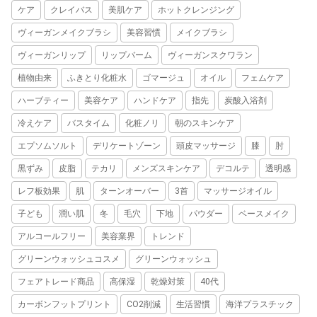
ケア
クレイバス
美肌ケア
ホットクレンジング
ヴィーガンメイクブラシ
美容習慣
メイクブラシ
ヴィーガンリップ
リップバーム
ヴィーガンスクワラン
植物由来
ふきとり化粧水
ゴマージュ
オイル
フェムケア
ハーブティー
美容ケア
ハンドケア
指先
炭酸入浴剤
冷えケア
バスタイム
化粧ノリ
朝のスキンケア
エプソムソルト
デリケートゾーン
頭皮マッサージ
膝
肘
黒ずみ
皮脂
テカリ
メンズスキンケア
デコルテ
透明感
レフ板効果
肌
ターンオーバー
3首
マッサージオイル
子ども
潤い肌
冬
毛穴
下地
パウダー
ベースメイク
アルコールフリー
美容業界
トレンド
グリーンウォッシュコスメ
グリーンウォッシュ
フェアトレード商品
高保湿
乾燥対策
40代
カーボンフットプリント
CO2削減
生活習慣
海洋プラスチック