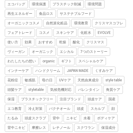
エコバッグ
環境保護
プラスチック削減
環境問題
再生エネルギー
食品ロス
サステナブルフード
オーガニックコスメ
自然派化粧品
環境教育
クリスマスコフレ
フェアトレード
コスメ
スキンケア
化粧水
EVOLVE
使い方
効果
おすすめ
乾燥
酸化
クリスマス
ヴィーガン
オーガニック
エシカル
7つのストーリー
わたしたちの想い
organic
ギフト
スペシャルケア
インナーケア
ハンドクリーム
JAPAN MADE
くすみケア
花粉症
敏感肌
母の日
UVケア
天然由来成分
style table
頭髪ケア
styletable
気候危機対応
バレンタイン
角質ケア
保湿
プラスチックフリー
注目ブランド
頭皮ケア
国産
エコ教育
冷え対策
バクチオール
頭皮
スカルプ
顔
たるみ
頭皮スクラブ
背中
ニキビ
水着
ボディケア
背中ニキビ
摩擦レス
レチノール
スクワラン
保湿成分