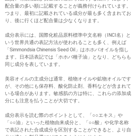
配合量の多い順に記載することが義務付けられています。
つまり、最初に記載されている成分が最も多く含まれてお
り、後に行くほど配合量は少なくなります。
成分表示には、国際化粧品原料標準中文名称（INCI名）と
いう世界共通の表記方法が使われることも多く、例えば
「Simmondsia Chinensis Seed Oil」はホホバオイルを指し
ます。日本語表記では「ホホバ種子油」となり、どちらも
同じ成分を表しています。
美容オイルの主成分は通常、植物オイルや鉱物オイルです
が、その他にも保存料、酸化防止剤、香料などが含まれて
いる場合があります。敏感肌の方は特に、これらの添加成
分にも注意を払うことが大切です。
成分表示を読む際のポイントとして、「○○エキス」や
「○○油」といった植物由来成分と、「○○酸」や化学名称
で表記された合成成分を区別することができると、より自