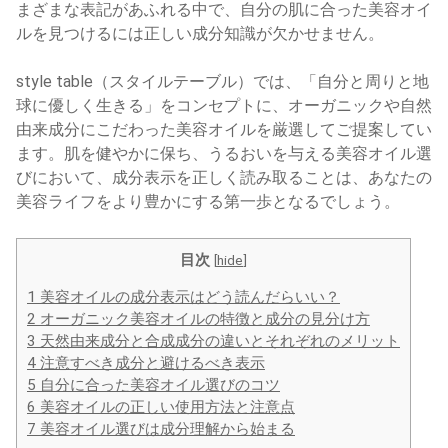
まざまな表記があふれる中で、自分の肌に合った美容オイ
ルを見つけるには正しい成分知識が欠かせません。
style table（スタイルテーブル）では、「自分と周りと地
球に優しく生きる」をコンセプトに、オーガニックや自然
由来成分にこだわった美容オイルを厳選してご提案してい
ます。肌を健やかに保ち、うるおいを与える美容オイル選
びにおいて、成分表示を正しく読み取ることは、あなたの
美容ライフをより豊かにする第一歩となるでしょう。
目次
[
hide
]
1
美容オイルの成分表示はどう読んだらいい？
2
オーガニック美容オイルの特徴と成分の見分け方
3
天然由来成分と合成成分の違いとそれぞれのメリット
4
注意すべき成分と避けるべき表示
5
自分に合った美容オイル選びのコツ
6
美容オイルの正しい使用方法と注意点
7
美容オイル選びは成分理解から始まる