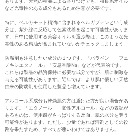
あります。天然の精油による香りづけでも、柑橘系オイル
など光毒性のある成分もあるため注意が必要です。
特に、ベルガモット精油に含まれるベルガプテンという成
分は、紫外線に反応して色素沈着を起こす可能性がありま
す。日中に使用する美容オイルを選ぶ際は、このような光
毒性のある精油が含まれていないかチェックしましょう。
防腐剤も注意したい成分の１つです。「パラベン」「フェ
ノキシエタノール」「安息香酸Na」などが代表的です。
これらは製品の品質保持に必要な成分ですが、肌に刺激を
与える可能性があります。近年では、より肌に優しい天然
由来の防腐剤を使用した製品も増えています。
アルコール系成分も乾燥肌の方は避けた方が良い場合があ
ります。「エタノール」「変性アルコール」などの表記が
あるものは、使用感がさっぱりする反面、肌の水分を奪う
可能性があります。ただし、少量であれば溶剤としての役
割を果たすため、すべてが悪いわけではありません。