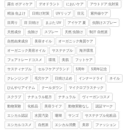
露出 ボディケア
デオドラント
においケア
アウトドア 虫対策
精油 虫よけ
日焼け対策
UVリップ
目元
紫外線ケア
目周り
目 日焼け
まぶた UV
アイケア 夏
虫除けスプレー
天然成分
虫除け
スプレー
天然 虫除け
制汗 自然派
自然由来成分
美容オイル
オーガニック角質ケア
オーガニック美容オイル
サステナブル
海洋環境
フェアトレードコスメ
環境
美肌
フットケア
サスティナブル
セルフケアブランド
5周年
5周年記念
クレンジング
毛穴ケア
日焼け止め
インナードライ
ネイル
ひんやりアイテム
クールダウン
マイクロプラスチック
スクラブ
ナチュラル処方
ナチュラル
ヴィーガンコスメ
動物実験
化粧品
美容ライフ
動物実験なし
認証マーク
エシカル認証
水質汚染
珊瑚
サンゴ
サステナブル化粧品
エシカルコスメ
自然派
エシカル消費
美容
ファッション