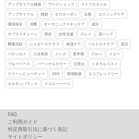
アップサイクル雑貨
ワークショップ
ライフスタイル
アップサイクル
雑貨
ゼロカーボン
企業
エイジングケア
環境保全
消費
オーガニックスキンケア
成分
サプライチェーン
歴史
女性支援
クレイ
泥パック
酵素洗顔
シュガースクラブ
保湿ケア
ソルトスクラブ
温活
バスソルト
入浴美容
メンズ
更年期
ブルべ
イエベ
ブルーベース
パーソナルカラー
注意点
ミネラルコスメ
クリーンビューティー
30代
環境配慮
エコフレンドリー
ホルモンバランス
イエローベース
FAQ
ご利用ガイド
特定商取引法に基づく表記
サイトポリシー