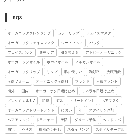
Tags
オーガニッククレンジング
カラーリップ
フェイスマスク
オーガニックフェイスマスク
シートマスク
パック
フェイスパック
集中ケア
肌を整える
アトピーオーガニック
オーガニックオイル
ホホバオイル
アルガンオイル
オーガニックリップ
リップ
肌に優しい
洗顔料
洗顔石鹸
洗顔フォーム
オーガニック洗顔料
ブランド
人気ブランド
海外
国内
オーガニック日焼け止め
ミネラル日焼け止め
ノンケミカル UV
髪型
湿気
トリートメント
ヘアマスク
オーガニックトリートメント
におい
汗
スタイリング剤
ヘアアレンジ
ドライヤー
予防
ダメージ予防
ヘッドスパ
自宅
やり方
梅雨のくせ毛
スタイリング
スタイルテーブル