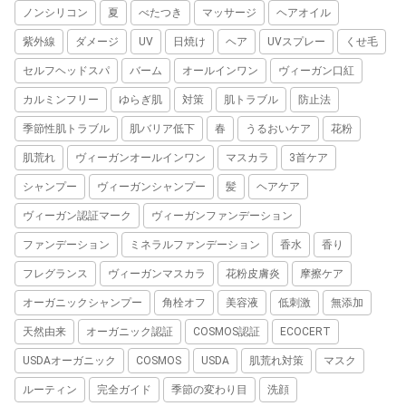
ノンシリコン
夏
べたつき
マッサージ
ヘアオイル
紫外線
ダメージ
UV
日焼け
ヘア
UVスプレー
くせ毛
セルフヘッドスパ
バーム
オールインワン
ヴィーガン口紅
カルミンフリー
ゆらぎ肌
対策
肌トラブル
防止法
季節性肌トラブル
肌バリア低下
春
うるおいケア
花粉
肌荒れ
ヴィーガンオールインワン
マスカラ
3首ケア
シャンプー
ヴィーガンシャンプー
髪
ヘアケア
ヴィーガン認証マーク
ヴィーガンファンデーション
ファンデーション
ミネラルファンデーション
香水
香り
フレグランス
ヴィーガンマスカラ
花粉皮膚炎
摩擦ケア
オーガニックシャンプー
角栓オフ
美容液
低刺激
無添加
天然由来
オーガニック認証
COSMOS認証
ECOCERT
USDAオーガニック
COSMOS
USDA
肌荒れ対策
マスク
ルーティン
完全ガイド
季節の変わり目
洗顔