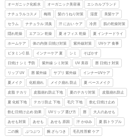
オーガニック化粧水
オーガニック美容液
エシカルブランド
ナチュラルコスメ
梅雨
髪のうねり対策
湿度
美髪ケア
セラム
ナチュラル 消臭
汗 におい ケア
冷房
肌の乾燥対策
隠れ乾燥
エアコン 乾燥
夏 オフィス 乾燥
夏 インナードライ
ホームケア
体の内側 日焼け対策
紫外線対策
UVケア 食事
ビタミンC 肌
インナーケア 夏
シミ
そばかす
日焼け シミ 予防
紫外線 シミ対策
UV 美容
唇 日焼け 対策
リップ UV
唇 紫外線
サプリ 紫外線
インナーUVケア
夏メイク
化粧崩れ
メイク崩れ 防止
夏 ベースメイク
皮脂 テカリ
皮脂崩れ防止下地
夏のテカリ対策
皮脂崩れ防止
夏 化粧下地
テカリ防止 下地
毛穴 下地
飲む日焼け止め
飲む日焼け止め 効果
UVリップ 選び方
唇
大人のあせも
あせも対策
あせも
あせも 原因
汗 かゆみ
夏 肌トラブル
二の腕
ぶつぶつ
腕 ざらつき
毛孔性苔癬 ケア