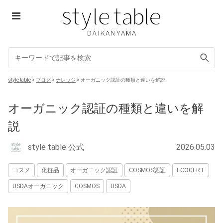
Skip
to
content
style table
style table
>
ブログ
>
ナレッジ
>
オーガニック認証の種類と違いを解説
オーガニック認証の種類と違いを解
説
style table 公式
2026.05.03
コスメ
化粧品
オーガニック認証
COSMOS認証
ECOCERT
USDAオーガニック
COSMOS
USDA