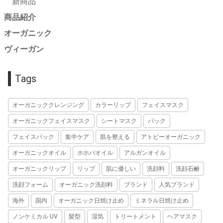
新商品
商品紹介
オーガニック
ヴィーガン
Tags
オーガニッククレンジング
カラーリップ
フェイスマスク
オーガニックフェイスマスク
シートマスク
パック
フェイスパック
集中ケア
肌を整える
アトピーオーガニック
オーガニックオイル
ホホバオイル
アルガンオイル
オーガニックリップ
リップ
肌に優しい
洗顔料
洗顔石鹸
洗顔フォーム
オーガニック洗顔料
ブランド
人気ブランド
海外
国内
オーガニック日焼け止め
ミネラル日焼け止め
ノンケミカル UV
髪型
湿気
トリートメント
ヘアマスク