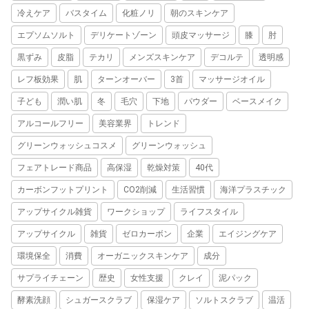
冷えケア
バスタイム
化粧ノリ
朝のスキンケア
エプソムソルト
デリケートゾーン
頭皮マッサージ
膝
肘
黒ずみ
皮脂
テカリ
メンズスキンケア
デコルテ
透明感
レフ板効果
肌
ターンオーバー
3首
マッサージオイル
子ども
潤い肌
冬
毛穴
下地
パウダー
ベースメイク
アルコールフリー
美容業界
トレンド
グリーンウォッシュコスメ
グリーンウォッシュ
フェアトレード商品
高保湿
乾燥対策
40代
カーボンフットプリント
CO2削減
生活習慣
海洋プラスチック
アップサイクル雑貨
ワークショップ
ライフスタイル
アップサイクル
雑貨
ゼロカーボン
企業
エイジングケア
環境保全
消費
オーガニックスキンケア
成分
サプライチェーン
歴史
女性支援
クレイ
泥パック
酵素洗顔
シュガースクラブ
保湿ケア
ソルトスクラブ
温活