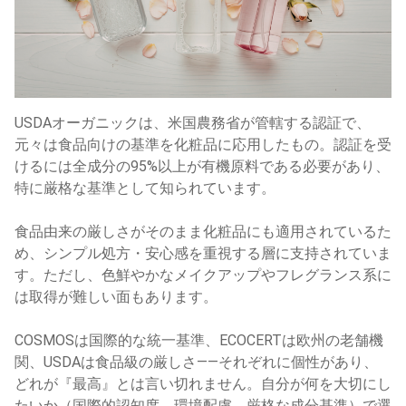
USDAオーガニックは、米国農務省が管轄する認証で、
元々は食品向けの基準を化粧品に応用したもの。認証を受
けるには全成分の95%以上が有機原料である必要があり、
特に厳格な基準として知られています。
食品由来の厳しさがそのまま化粧品にも適用されているた
め、シンプル処方・安心感を重視する層に支持されていま
す。ただし、色鮮やかなメイクアップやフレグランス系に
は取得が難しい面もあります。
COSMOSは国際的な統一基準、ECOCERTは欧州の老舗機
関、USDAは食品級の厳しさ——それぞれに個性があり、
どれが『最高』とは言い切れません。自分が何を大切にし
たいか（国際的認知度、環境配慮、厳格な成分基準）で選