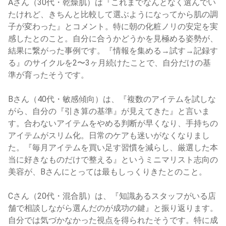
Aさん（30代・乾燥肌）は『これまでなんとなく選んでい
たけれど、きちんと比較して選ぶようになってから肌の調
子が変わった』とコメント。特に朝の化粧ノリの安定を実
感したとのこと。自分に合うかどうかを見極める姿勢が、
結果に繋がった事例です。『情報を集める→試す→記録す
る』のサイクルを2〜3ヶ月続けたことで、自分だけの基
準が育ったそうです。
Bさん（40代・敏感傾向）は、『複数のアイテムを試しな
がら、自分の『引き算の基準』が見えてきた』と言いま
す。合わないアイテムをやめる判断が早くなり、手持ちの
アイテムがスリム化。日常のケアも迷いがなくなりまし
た。『毎月アイテムを買い足す習慣を減らし、厳選した本
当に好きなものだけで整える』というミニマリスト志向の
美容が、Bさんにとっては最もしっくりきたとのこと。
Cさん（20代・混合肌）は、『知識あるスタッフがいる店
舗で相談しながら選んだのが成功の鍵』と振り返ります。
自分では気づかなかった視点を得られたそうです。特に成