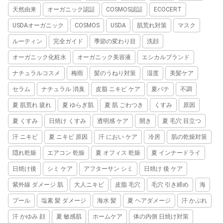
天然由来
オーガニック認証
COSMOS認証
ECOCERT
USDAオーガニック
COSMOS
USDA
肌荒れ対策
マスク
ルーティン
完全ガイド
季節の変わり目
洗顔
オーガニック化粧水
オーガニック美容液
エシカルブランド
ナチュラルコスメ
梅雨
髪のうねり対策
湿度
美髪ケア
セラム
ナチュラル 消臭
皮脂 ニキビ ケア
夏バテ
不調
夏 肌荒れ 疲れ
夏 ゆらぎ肌
夏 肌 ごわつき
くすみ
原因
夏 くすみ
日焼け くすみ
透明感 ケア
開き
夏 毛穴 目立つ
汗 ニキビ
夏 ニキビ 原因
汗 におい ケア
冷房
肌の乾燥対策
隠れ乾燥
エアコン 乾燥
夏 オフィス 乾燥
夏 インナードライ
日焼け後
シミ ケア
アフターサン シミ
日焼け 後 ケア
紫外線 ダメージ 肌
大人ニキビ
皮脂 毛穴
毛穴 引き締め
海
プール
塩素 髪 ダメージ
海水 髪
夏 ヘアダメージ
汗 かぶれ
汗 かゆみ 顔
夏 敏感肌
ホームケア
体の内側 日焼け対策