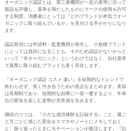
オーガニック認証とは、第三者機関が一定の基準に沿って
製品を評価し、基準を満たしたものにマークの使用を許可
する制度。消費者にとっては『どのブランドが本気でオー
ガニックに取り組んでいるか』を見分ける手がかりになり
ます。
認証取得には申請料・監査費用が発生し、小規模ブランド
にとっては負担になることも。そのため認証がないからと
いって『非オーガニック』というわけではなく、自社基準
で真摯に取り組むブランドも多く存在します。
『オーガニック認証 コスメ 違い』を短期的なトレンドで
終わらせず、長く付き合うための視点をまとめます。美容
は長期戦であり、短期的な効果に一喜一憂するより、年単
位の変化を楽しむ姿勢が充実感を生みます。
継続のコツは、『小さな成功体験を記録する』こと。週ご
と月ごとに感じた変化をスマホやノートにメモしておく
と、振り返ったときにモチベーションが復活します。『以