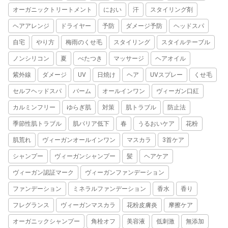
オーガニックトリートメント
におい
汗
スタイリング剤
ヘアアレンジ
ドライヤー
予防
ダメージ予防
ヘッドスパ
自宅
やり方
梅雨のくせ毛
スタイリング
スタイルテーブル
ノンシリコン
夏
べたつき
マッサージ
ヘアオイル
紫外線
ダメージ
UV
日焼け
ヘア
UVスプレー
くせ毛
セルフヘッドスパ
バーム
オールインワン
ヴィーガン口紅
カルミンフリー
ゆらぎ肌
対策
肌トラブル
防止法
季節性肌トラブル
肌バリア低下
春
うるおいケア
花粉
肌荒れ
ヴィーガンオールインワン
マスカラ
3首ケア
シャンプー
ヴィーガンシャンプー
髪
ヘアケア
ヴィーガン認証マーク
ヴィーガンファンデーション
ファンデーション
ミネラルファンデーション
香水
香り
フレグランス
ヴィーガンマスカラ
花粉皮膚炎
摩擦ケア
オーガニックシャンプー
角栓オフ
美容液
低刺激
無添加