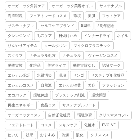
オーガニック角質ケア
オーガニック美容オイル
サステナブル
海洋環境
フェアトレードコスメ
環境
美肌
フットケア
サスティナブル
セルフケアブランド
5周年
5周年記念
クレンジング
毛穴ケア
日焼け止め
インナードライ
ネイル
ひんやりアイテム
クールダウン
マイクロプラスチック
スクラブ
ナチュラル処方
ナチュラル
ヴィーガンコスメ
動物実験
化粧品
美容ライフ
動物実験なし
認証マーク
エシカル認証
水質汚染
珊瑚
サンゴ
サステナブル化粧品
エシカルコスメ
自然派
エシカル消費
美容
ファッション
エコバッグ
環境保護
プラスチック削減
環境問題
再生エネルギー
食品ロス
サステナブルフード
オーガニックコスメ
自然派化粧品
環境教育
クリスマスコフレ
フェアトレード
コスメ
スキンケア
化粧水
EVOLVE
使い方
効果
おすすめ
乾燥
酸化
クリスマス