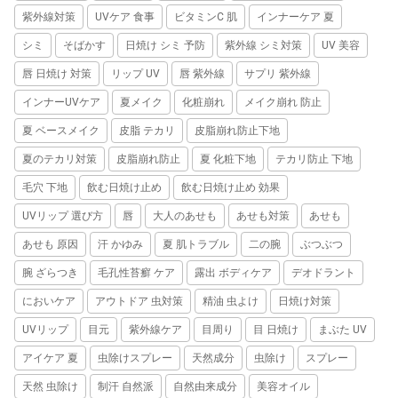
紫外線対策
UVケア 食事
ビタミンC 肌
インナーケア 夏
シミ
そばかす
日焼け シミ 予防
紫外線 シミ対策
UV 美容
唇 日焼け 対策
リップ UV
唇 紫外線
サプリ 紫外線
インナーUVケア
夏メイク
化粧崩れ
メイク崩れ 防止
夏 ベースメイク
皮脂 テカリ
皮脂崩れ防止下地
夏のテカリ対策
皮脂崩れ防止
夏 化粧下地
テカリ防止 下地
毛穴 下地
飲む日焼け止め
飲む日焼け止め 効果
UVリップ 選び方
唇
大人のあせも
あせも対策
あせも
あせも 原因
汗 かゆみ
夏 肌トラブル
二の腕
ぶつぶつ
腕 ざらつき
毛孔性苔癬 ケア
露出 ボディケア
デオドラント
においケア
アウトドア 虫対策
精油 虫よけ
日焼け対策
UVリップ
目元
紫外線ケア
目周り
目 日焼け
まぶた UV
アイケア 夏
虫除けスプレー
天然成分
虫除け
スプレー
天然 虫除け
制汗 自然派
自然由来成分
美容オイル