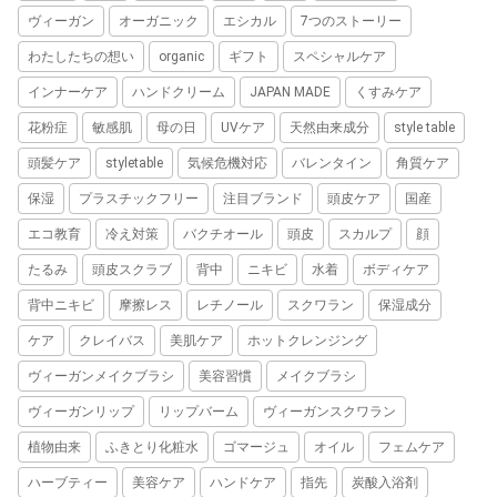
ヴィーガン
オーガニック
エシカル
7つのストーリー
わたしたちの想い
organic
ギフト
スペシャルケア
インナーケア
ハンドクリーム
JAPAN MADE
くすみケア
花粉症
敏感肌
母の日
UVケア
天然由来成分
style table
頭髪ケア
styletable
気候危機対応
バレンタイン
角質ケア
保湿
プラスチックフリー
注目ブランド
頭皮ケア
国産
エコ教育
冷え対策
バクチオール
頭皮
スカルプ
顔
たるみ
頭皮スクラブ
背中
ニキビ
水着
ボディケア
背中ニキビ
摩擦レス
レチノール
スクワラン
保湿成分
ケア
クレイバス
美肌ケア
ホットクレンジング
ヴィーガンメイクブラシ
美容習慣
メイクブラシ
ヴィーガンリップ
リップバーム
ヴィーガンスクワラン
植物由来
ふきとり化粧水
ゴマージュ
オイル
フェムケア
ハーブティー
美容ケア
ハンドケア
指先
炭酸入浴剤