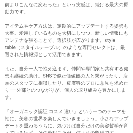
前よりこんなに変わった』という実感は、続ける最大の原
動力です。
アイテムやケア方法は、定期的にアップデートする姿勢も
大事。愛用しているものを大切にしつつ、新しい情報にも
アンテナを張ることで、選択肢が広がります。style
table（スタイルテーブル）のような専門セレクトは、厳
選された情報源として活用できます。
また、自分一人で抱え込まず、仲間や専門家と共有する発
想も継続の助け。SNSで似た価値観の人と繋がったり、店
頭のスタッフに相談したり、皮膚科のプロに意見を求めた
り——外部とのつながりが、個人の取り組みを豊かにしま
す。
『オーガニック認証 コスメ 違い』という一つのテーマを
軸に、美容の世界を楽しんでいきましょう。小さなアップ
デートを重ねるうちに、気づけば自分だけの美容哲学が育
っているはず。その過程こそが、何よりの収穫です。