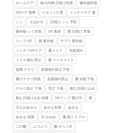
ホームケア
体の内側 日焼け対策
紫外線対策
UVケア 食事
ビタミンC 肌
インナーケア 夏
シミ
そばかす
日焼け シミ 予防
紫外線 シミ対策
UV 美容
唇 日焼け 対策
リップ UV
唇 紫外線
サプリ 紫外線
インナーUVケア
夏メイク
化粧崩れ
メイク崩れ 防止
夏 ベースメイク
皮脂 テカリ
皮脂崩れ防止下地
夏のテカリ対策
皮脂崩れ防止
夏 化粧下地
テカリ防止 下地
毛穴 下地
飲む日焼け止め
飲む日焼け止め 効果
UVリップ 選び方
唇
大人のあせも
あせも対策
あせも
あせも 原因
汗 かゆみ
夏 肌トラブル
二の腕
ぶつぶつ
腕 ざらつき