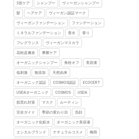
3首ケア
シャンプー
ヴィーガンシャンプー
髪
ヘアケア
ヴィーガン認証マーク
ヴィーガンファンデーション
ファンデーション
ミネラルファンデーション
香水
香り
フレグランス
ヴィーガンマスカラ
花粉皮膚炎
摩擦ケア
オーガニックシャンプー
角栓オフ
美容液
低刺激
無添加
天然由来
オーガニック認証
COSMOS認証
ECOCERT
USDAオーガニック
COSMOS
USDA
肌荒れ対策
マスク
ルーティン
完全ガイド
季節の変わり目
洗顔
オーガニック化粧水
オーガニック美容液
エシカルブランド
ナチュラルコスメ
梅雨