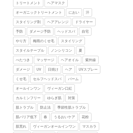
トリートメント
ヘアマスク
オーガニックトリートメント
におい
汗
スタイリング剤
ヘアアレンジ
ドライヤー
予防
ダメージ予防
ヘッドスパ
自宅
やり方
梅雨のくせ毛
スタイリング
スタイルテーブル
ノンシリコン
夏
べたつき
マッサージ
ヘアオイル
紫外線
ダメージ
UV
日焼け
ヘア
UVスプレー
くせ毛
セルフヘッドスパ
バーム
オールインワン
ヴィーガン口紅
カルミンフリー
ゆらぎ肌
対策
肌トラブル
防止法
季節性肌トラブル
肌バリア低下
春
うるおいケア
花粉
肌荒れ
ヴィーガンオールインワン
マスカラ