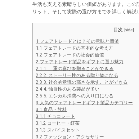
生活も支える素晴らしい価値があります。この
リット、そして実際の選び方までを詳しく解説
目次
[
hide
]
1
フェアトレードとは？その意味と価値
1.1
フェアトレードの基本的な考え方
1.2
フェアトレードの社会的価値
2
フェアトレード製品をギフトに選ぶ魅力
2.1
1. 二重の喜びを贈ることができる
2.2
2. ストーリー性のある贈り物になる
2.3
3. 社会的意識の高さを示すことができる
2.4
4. 独自性のある製品が多い
2.5
5. エシカル消費への入り口になる
3
人気のフェアトレードギフト製品カテゴリー
3.1
食品・飲料
3.1.1
チョコレート
3.1.2
コーヒー・紅茶
3.1.3
スパイスセット
3.2
ファッション・アクセサリー