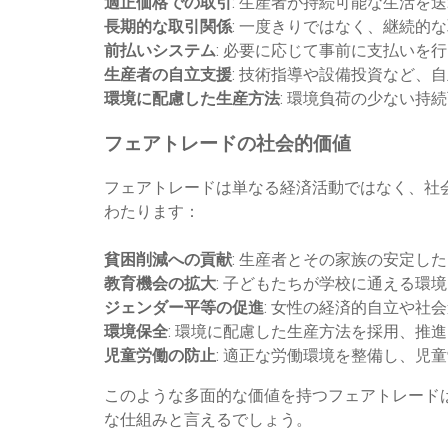
適正価格での取引
: 生産者が持続可能な生活を
長期的な取引関係
: 一度きりではなく、継続的
前払いシステム
: 必要に応じて事前に支払いを
生産者の自立支援
: 技術指導や設備投資など、
環境に配慮した生産方法
: 環境負荷の少ない持
フェアトレードの社会的価値
フェアトレードは単なる経済活動ではなく、社
わたります：
貧困削減への貢献
: 生産者とその家族の安定し
教育機会の拡大
: 子どもたちが学校に通える環
ジェンダー平等の促進
: 女性の経済的自立や社
環境保全
: 環境に配慮した生産方法を採用、推
児童労働の防止
: 適正な労働環境を整備し、児
このような多面的な価値を持つフェアトレード
な仕組みと言えるでしょう。