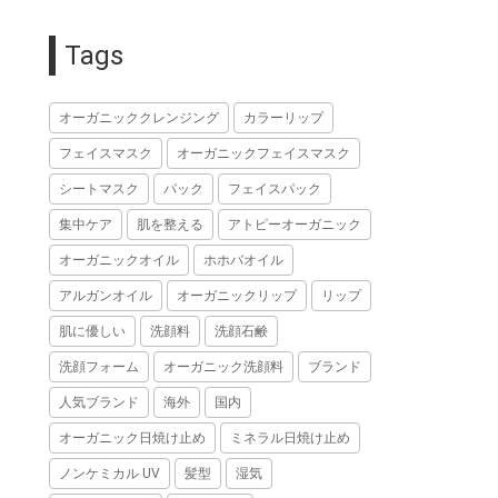
Tags
オーガニッククレンジング
カラーリップ
フェイスマスク
オーガニックフェイスマスク
シートマスク
パック
フェイスパック
集中ケア
肌を整える
アトピーオーガニック
オーガニックオイル
ホホバオイル
アルガンオイル
オーガニックリップ
リップ
肌に優しい
洗顔料
洗顔石鹸
洗顔フォーム
オーガニック洗顔料
ブランド
人気ブランド
海外
国内
オーガニック日焼け止め
ミネラル日焼け止め
ノンケミカル UV
髪型
湿気