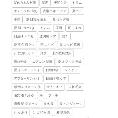
髪のうねり対策
湿度
美髪ケア
セラム
ナチュラル 消臭
皮脂 ニキビ ケア
夏バテ
不調
夏 肌荒れ 疲れ
夏 ゆらぎ肌
夏 肌 ごわつき
くすみ
原因
夏 くすみ
日焼け くすみ
透明感 ケア
開き
夏 毛穴 目立つ
汗 ニキビ
夏 ニキビ 原因
汗 におい ケア
冷房
肌の乾燥対策
隠れ乾燥
エアコン 乾燥
夏 オフィス 乾燥
夏 インナードライ
日焼け後
シミ ケア
アフターサン シミ
日焼け 後 ケア
紫外線 ダメージ 肌
大人ニキビ
皮脂 毛穴
毛穴 引き締め
海
プール
塩素 髪 ダメージ
海水 髪
夏 ヘアダメージ
汗 かぶれ
汗 かゆみ 顔
夏 敏感肌