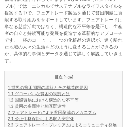
ブル）では、エシカルでサステナブルなライフスタイルを
提案する中で、フェアトレード製品を通じて貧困削減に貢
献する取り組みをサポートしています。フェアトレードは
単なる慈善活動ではなく、構造的な不平等を是正し、生産
者の自立と持続可能な発展を促進する革新的なアプローチ
です。一杯のコーヒー、一つの化粧品の選択が、遠く離れ
た地域の人々の生活をどのように変えることができるの
か、具体的な事例とデータを通じて詳しく解説していきま
す。
目次
[
hide
]
1
世界の貧困問題の現状とその構造的要因
1.1
グローバルな貧困の実態とは
1.2
国際貿易における構造的な不平等
1.3
貧困の多面性と相互関連性
2
フェアトレードによる貧困削減のメカニズム
2.1
公正価格保証による収入安定化
2.2
フェアトレード・プレミアムによるコミュニティ発展