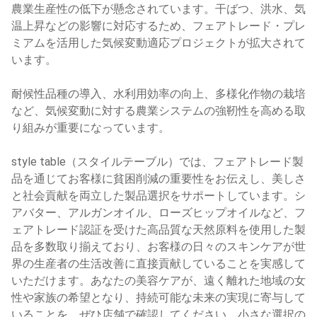
農業生産性の低下が懸念されています。干ばつ、洪水、気
温上昇などの影響に対応するため、フェアトレード・プレ
ミアムを活用した気候変動適応プロジェクトが拡大されて
います。
耐候性品種の導入、水利用効率の向上、多様化作物の栽培
など、気候変動に対する農業システムの強靭性を高める取
り組みが重要になっています。
style table（スタイルテーブル）では、フェアトレード製
品を通じてお客様に貧困削減の重要性をお伝えし、美しさ
と社会貢献を両立した製品選択をサポートしています。シ
アバター、アルガンオイル、ローズヒップオイルなど、フ
ェアトレード認証を受けた高品質な天然原料を使用した製
品を多数取り揃えており、お客様の日々のスキンケアが世
界の生産者の生活改善に直接貢献していることを実感して
いただけます。あなたの美容ケアが、遠く離れた地域の女
性や家族の希望となり、持続可能な未来の実現に寄与して
いることを、ぜひ店舗で確認してください。小さな選択の