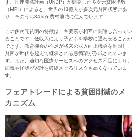
す。国連開発計画（UNDP）が開発した多次元貧困指数
（MPI）によると、世界の13億人が多次元貧困状態にあ
り、そのうち84％が農村地域に住んでいます。
この多次元貧困の特徴は、各要素が相互に関連し合ってい
ることです。低収入により子どもを学校に通わせることが
できず、教育機会の不足が将来の収入向上機会を制限し、
貧困が世代を超えて継承される悪循環が形成されていま
す。また、適切な医療サービスへのアクセス不足により、
病気や怪我が家計を破綻させるリスクも高くなっていま
す。
フェアトレードによる貧困削減のメ
カニズム