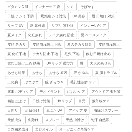
ビタミンC 肌
インナーケア 夏
シミ
そばかす
日焼け シミ 予防
紫外線 シミ対策
UV 美容
唇 日焼け 対策
リップ UV
唇 紫外線
サプリ 紫外線
インナーUVケア
夏メイク
化粧崩れ
メイク崩れ 防止
夏 ベースメイク
皮脂 テカリ
皮脂崩れ防止下地
夏のテカリ対策
皮脂崩れ防止
夏 化粧下地
テカリ防止 下地
毛穴 下地
飲む日焼け止め
飲む日焼け止め 効果
UVリップ 選び方
唇
大人のあせも
あせも対策
あせも
あせも 原因
汗 かゆみ
夏 肌トラブル
二の腕
ぶつぶつ
腕 ざらつき
毛孔性苔癬 ケア
露出 ボディケア
デオドラント
においケア
アウトドア 虫対策
精油 虫よけ
日焼け対策
UVリップ
目元
紫外線ケア
目周り
目 日焼け
まぶた UV
アイケア 夏
虫除けスプレー
天然成分
虫除け
スプレー
天然 虫除け
制汗 自然派
自然由来成分
美容オイル
オーガニック角質ケア