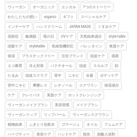
ヴィーガン
オーガニック
エシカル
7つのストーリー
わたしたちの想い
organic
ギフト
スペシャルケア
インナーケア
ハンドクリーム
JAPAN MADE
くすみケア
花粉症
敏感肌
母の日
UVケア
天然由来成分
style table
頭髪ケア
styletable
気候危機対応
バレンタイン
角質ケア
保湿
プラスチックフリー
注目ブランド
頭皮ケア
国産
エコ教育
冷え対策
バクチオール
頭皮
スカルプ
顔
たるみ
頭皮スクラブ
背中
ニキビ
水着
ボディケア
背中ニキビ
摩擦レス
レチノール
スクワラン
保湿成分
ケア
クレイバス
美肌ケア
ホットクレンジング
ヴィーガンメイクブラシ
美容習慣
メイクブラシ
ヴィーガンリップ
リップバーム
ヴィーガンスクワラン
植物由来
ふきとり化粧水
ゴマージュ
オイル
フェムケア
ハーブティー
美容ケア
ハンドケア
指先
炭酸入浴剤