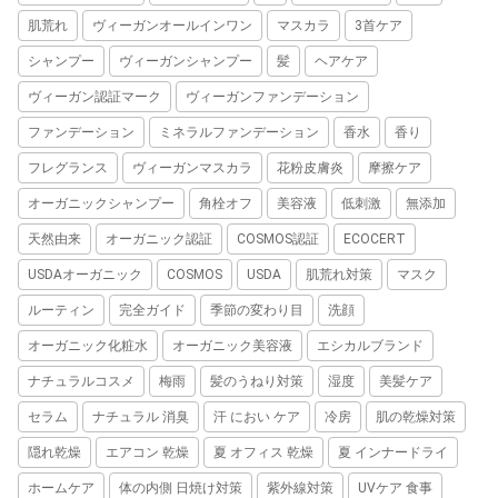
肌荒れ
ヴィーガンオールインワン
マスカラ
3首ケア
シャンプー
ヴィーガンシャンプー
髪
ヘアケア
ヴィーガン認証マーク
ヴィーガンファンデーション
ファンデーション
ミネラルファンデーション
香水
香り
フレグランス
ヴィーガンマスカラ
花粉皮膚炎
摩擦ケア
オーガニックシャンプー
角栓オフ
美容液
低刺激
無添加
天然由来
オーガニック認証
COSMOS認証
ECOCERT
USDAオーガニック
COSMOS
USDA
肌荒れ対策
マスク
ルーティン
完全ガイド
季節の変わり目
洗顔
オーガニック化粧水
オーガニック美容液
エシカルブランド
ナチュラルコスメ
梅雨
髪のうねり対策
湿度
美髪ケア
セラム
ナチュラル 消臭
汗 におい ケア
冷房
肌の乾燥対策
隠れ乾燥
エアコン 乾燥
夏 オフィス 乾燥
夏 インナードライ
ホームケア
体の内側 日焼け対策
紫外線対策
UVケア 食事