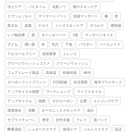
冷えケア
バスタイム
化粧ノリ
朝のスキンケア
エプソムソルト
デリケートゾーン
頭皮マッサージ
膝
肘
黒ずみ
皮脂
テカリ
メンズスキンケア
デコルテ
透明感
レフ板効果
肌
ターンオーバー
3首
マッサージオイル
子ども
潤い肌
冬
毛穴
下地
パウダー
ベースメイク
アルコールフリー
美容業界
トレンド
グリーンウォッシュコスメ
グリーンウォッシュ
フェアトレード商品
高保湿
乾燥対策
40代
カーボンフットプリント
CO2削減
生活習慣
海洋プラスチック
アップサイクル雑貨
ワークショップ
ライフスタイル
アップサイクル
雑貨
ゼロカーボン
企業
エイジングケア
環境保全
消費
オーガニックスキンケア
成分
サプライチェーン
歴史
女性支援
クレイ
泥パック
酵素洗顔
シュガースクラブ
保湿ケア
ソルトスクラブ
温活