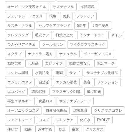
オーガニック美容オイル
サステナブル
海洋環境
フェアトレードコスメ
環境
美肌
フットケア
サスティナブル
セルフケアブランド
5周年
5周年記念
クレンジング
毛穴ケア
日焼け止め
インナードライ
ネイル
ひんやりアイテム
クールダウン
マイクロプラスチック
スクラブ
ナチュラル処方
ナチュラル
ヴィーガンコスメ
動物実験
化粧品
美容ライフ
動物実験なし
認証マーク
エシカル認証
水質汚染
珊瑚
サンゴ
サステナブル化粧品
エシカルコスメ
自然派
エシカル消費
美容
ファッション
エコバッグ
環境保護
プラスチック削減
環境問題
再生エネルギー
食品ロス
サステナブルフード
オーガニックコスメ
自然派化粧品
環境教育
クリスマスコフレ
フェアトレード
コスメ
スキンケア
化粧水
EVOLVE
使い方
効果
おすすめ
乾燥
酸化
クリスマス