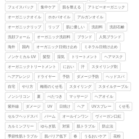
フェイスパック
集中ケア
肌を整える
アトピーオーガニック
オーガニックオイル
ホホバオイル
アルガンオイル
オーガニックリップ
リップ
肌に優しい
洗顔料
洗顔石鹸
洗顔フォーム
オーガニック洗顔料
ブランド
人気ブランド
海外
国内
オーガニック日焼け止め
ミネラル日焼け止め
ノンケミカル UV
髪型
湿気
トリートメント
ヘアマスク
オーガニックトリートメント
におい
汗
スタイリング剤
ヘアアレンジ
ドライヤー
予防
ダメージ予防
ヘッドスパ
自宅
やり方
梅雨のくせ毛
スタイリング
スタイルテーブル
ノンシリコン
夏
べたつき
マッサージ
ヘアオイル
紫外線
ダメージ
UV
日焼け
ヘア
UVスプレー
くせ毛
セルフヘッドスパ
バーム
オールインワン
ヴィーガン口紅
カルミンフリー
ゆらぎ肌
対策
肌トラブル
防止法
季節性肌トラブル
肌バリア低下
春
うるおいケア
花粉