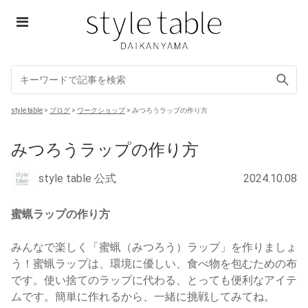
Skip
to
content
style table
style table
>
ブログ
>
ワークショップ
>
みつろうラップの作り方
みつろうラップの作り方
style table 公式
2024.10.08
蜜蝋ラップの作り方
みんなで楽しく「蜜蝋（みつろう）ラップ」を作りましょ
う！蜜蝋ラップは、環境に優しい、食べ物を包むための布
です。使い捨てのラップに代わる、とっても便利なアイテ
ムです。簡単に作れるから、一緒に挑戦してみてね。