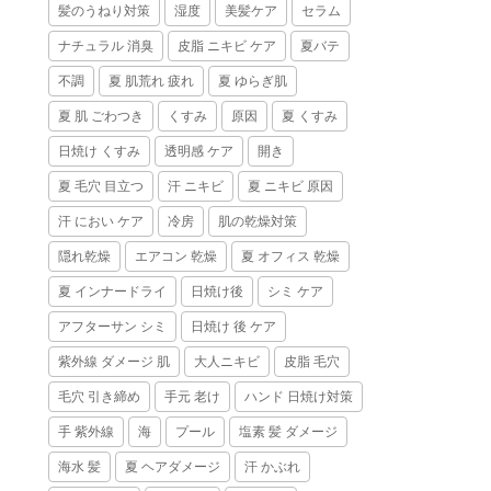
髪のうねり対策
湿度
美髪ケア
セラム
ナチュラル 消臭
皮脂 ニキビ ケア
夏バテ
不調
夏 肌荒れ 疲れ
夏 ゆらぎ肌
夏 肌 ごわつき
くすみ
原因
夏 くすみ
日焼け くすみ
透明感 ケア
開き
夏 毛穴 目立つ
汗 ニキビ
夏 ニキビ 原因
汗 におい ケア
冷房
肌の乾燥対策
隠れ乾燥
エアコン 乾燥
夏 オフィス 乾燥
夏 インナードライ
日焼け後
シミ ケア
アフターサン シミ
日焼け 後 ケア
紫外線 ダメージ 肌
大人ニキビ
皮脂 毛穴
毛穴 引き締め
手元 老け
ハンド 日焼け対策
手 紫外線
海
プール
塩素 髪 ダメージ
海水 髪
夏 ヘアダメージ
汗 かぶれ