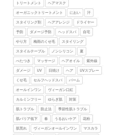
トリートメント
ヘアマスク
オーガニックトリートメント
におい
汗
スタイリング剤
ヘアアレンジ
ドライヤー
予防
ダメージ予防
ヘッドスパ
自宅
やり方
梅雨のくせ毛
スタイリング
スタイルテーブル
ノンシリコン
夏
べたつき
マッサージ
ヘアオイル
紫外線
ダメージ
UV
日焼け
ヘア
UVスプレー
くせ毛
セルフヘッドスパ
バーム
オールインワン
ヴィーガン口紅
カルミンフリー
ゆらぎ肌
対策
肌トラブル
防止法
季節性肌トラブル
肌バリア低下
春
うるおいケア
花粉
肌荒れ
ヴィーガンオールインワン
マスカラ