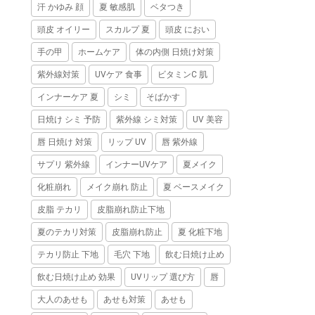
汗 かゆみ 顔
夏 敏感肌
ベタつき
頭皮 オイリー
スカルプ 夏
頭皮 におい
手の甲
ホームケア
体の内側 日焼け対策
紫外線対策
UVケア 食事
ビタミンC 肌
インナーケア 夏
シミ
そばかす
日焼け シミ 予防
紫外線 シミ対策
UV 美容
唇 日焼け 対策
リップ UV
唇 紫外線
サプリ 紫外線
インナーUVケア
夏メイク
化粧崩れ
メイク崩れ 防止
夏 ベースメイク
皮脂 テカリ
皮脂崩れ防止下地
夏のテカリ対策
皮脂崩れ防止
夏 化粧下地
テカリ防止 下地
毛穴 下地
飲む日焼け止め
飲む日焼け止め 効果
UVリップ 選び方
唇
大人のあせも
あせも対策
あせも