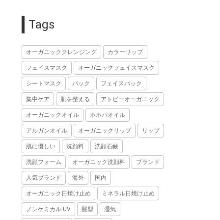
Tags
オーガニッククレンジング
カラーリップ
フェイスマスク
オーガニックフェイスマスク
シートマスク
パック
フェイスパック
集中ケア
肌を整える
アトピーオーガニック
オーガニックオイル
ホホバオイル
アルガンオイル
オーガニックリップ
リップ
肌に優しい
洗顔料
洗顔石鹸
洗顔フォーム
オーガニック洗顔料
ブランド
人気ブランド
海外
国内
オーガニック日焼け止め
ミネラル日焼け止め
ノンケミカル UV
髪型
湿気