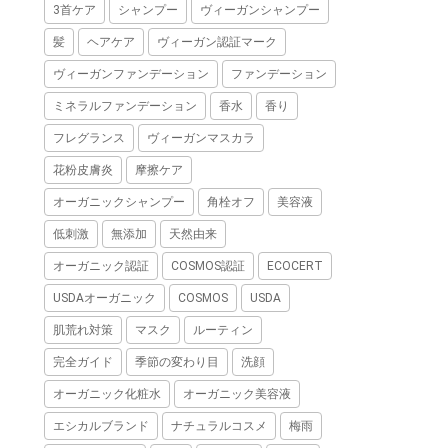
3首ケア
シャンプー
ヴィーガンシャンプー
髪
ヘアケア
ヴィーガン認証マーク
ヴィーガンファンデーション
ファンデーション
ミネラルファンデーション
香水
香り
フレグランス
ヴィーガンマスカラ
花粉皮膚炎
摩擦ケア
オーガニックシャンプー
角栓オフ
美容液
低刺激
無添加
天然由来
オーガニック認証
COSMOS認証
ECOCERT
USDAオーガニック
COSMOS
USDA
肌荒れ対策
マスク
ルーティン
完全ガイド
季節の変わり目
洗顔
オーガニック化粧水
オーガニック美容液
エシカルブランド
ナチュラルコスメ
梅雨