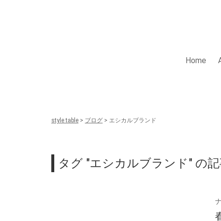
Skip
to
content
style table
Home
style table
>
ブログ
>
エシカルブランド
タグ "エシカルブランド" の