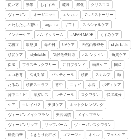
使い方
効果
おすすめ
乾燥
酸化
クリスマス
ヴィーガン
オーガニック
エシカル
7つのストーリー
わたしたちの想い
organic
ギフト
スペシャルケア
インナーケア
ハンドクリーム
JAPAN MADE
くすみケア
花粉症
敏感肌
母の日
UVケア
天然由来成分
style table
頭髪ケア
styletable
気候危機対応
バレンタイン
角質ケア
保湿
プラスチックフリー
注目ブランド
頭皮ケア
国産
エコ教育
冷え対策
バクチオール
頭皮
スカルプ
顔
たるみ
頭皮スクラブ
背中
ニキビ
水着
ボディケア
背中ニキビ
摩擦レス
レチノール
スクワラン
保湿成分
ケア
クレイバス
美肌ケア
ホットクレンジング
ヴィーガンメイクブラシ
美容習慣
メイクブラシ
ヴィーガンリップ
リップバーム
ヴィーガンスクワラン
植物由来
ふきとり化粧水
ゴマージュ
オイル
フェムケア