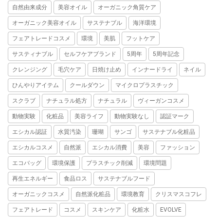
自然由来成分
美容オイル
オーガニック角質ケア
オーガニック美容オイル
サステナブル
海洋環境
フェアトレードコスメ
環境
美肌
フットケア
サスティナブル
セルフケアブランド
5周年
5周年記念
クレンジング
毛穴ケア
日焼け止め
インナードライ
ネイル
ひんやりアイテム
クールダウン
マイクロプラスチック
スクラブ
ナチュラル処方
ナチュラル
ヴィーガンコスメ
動物実験
化粧品
美容ライフ
動物実験なし
認証マーク
エシカル認証
水質汚染
珊瑚
サンゴ
サステナブル化粧品
エシカルコスメ
自然派
エシカル消費
美容
ファッション
エコバッグ
環境保護
プラスチック削減
環境問題
再生エネルギー
食品ロス
サステナブルフード
オーガニックコスメ
自然派化粧品
環境教育
クリスマスコフレ
フェアトレード
コスメ
スキンケア
化粧水
EVOLVE