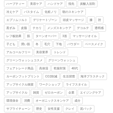
ハーブティー
美容ケア
ハンドケア
指先
炭酸入浴剤
冷えケア
バスタイム
化粧ノリ
朝のスキンケア
エプソムソルト
デリケートゾーン
頭皮マッサージ
膝
肘
黒ずみ
皮脂
テカリ
メンズスキンケア
デコルテ
透明感
レフ板効果
肌
ターンオーバー
3首
マッサージオイル
子ども
潤い肌
冬
毛穴
下地
パウダー
ベースメイク
アルコールフリー
美容業界
トレンド
グリーンウォッシュコスメ
グリーンウォッシュ
フェアトレード商品
高保湿
乾燥対策
40代
カーボンフットプリント
CO2削減
生活習慣
海洋プラスチック
アップサイクル雑貨
ワークショップ
ライフスタイル
アップサイクル
雑貨
ゼロカーボン
企業
エイジングケア
環境保全
消費
オーガニックスキンケア
成分
サプライチェーン
歴史
女性支援
クレイ
泥パック