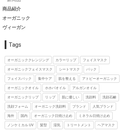
商品紹介
オーガニック
ヴィーガン
Tags
オーガニッククレンジング
カラーリップ
フェイスマスク
オーガニックフェイスマスク
シートマスク
パック
フェイスパック
集中ケア
肌を整える
アトピーオーガニック
オーガニックオイル
ホホバオイル
アルガンオイル
オーガニックリップ
リップ
肌に優しい
洗顔料
洗顔石鹸
洗顔フォーム
オーガニック洗顔料
ブランド
人気ブランド
海外
国内
オーガニック日焼け止め
ミネラル日焼け止め
ノンケミカル UV
髪型
湿気
トリートメント
ヘアマスク