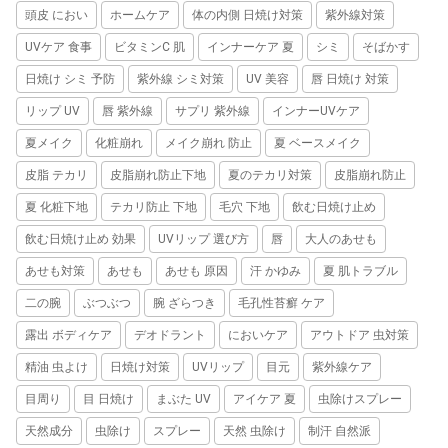
頭皮 におい
ホームケア
体の内側 日焼け対策
紫外線対策
UVケア 食事
ビタミンC 肌
インナーケア 夏
シミ
そばかす
日焼け シミ 予防
紫外線 シミ対策
UV 美容
唇 日焼け 対策
リップ UV
唇 紫外線
サプリ 紫外線
インナーUVケア
夏メイク
化粧崩れ
メイク崩れ 防止
夏 ベースメイク
皮脂 テカリ
皮脂崩れ防止下地
夏のテカリ対策
皮脂崩れ防止
夏 化粧下地
テカリ防止 下地
毛穴 下地
飲む日焼け止め
飲む日焼け止め 効果
UVリップ 選び方
唇
大人のあせも
あせも対策
あせも
あせも 原因
汗 かゆみ
夏 肌トラブル
二の腕
ぶつぶつ
腕 ざらつき
毛孔性苔癬 ケア
露出 ボディケア
デオドラント
においケア
アウトドア 虫対策
精油 虫よけ
日焼け対策
UVリップ
目元
紫外線ケア
目周り
目 日焼け
まぶた UV
アイケア 夏
虫除けスプレー
天然成分
虫除け
スプレー
天然 虫除け
制汗 自然派