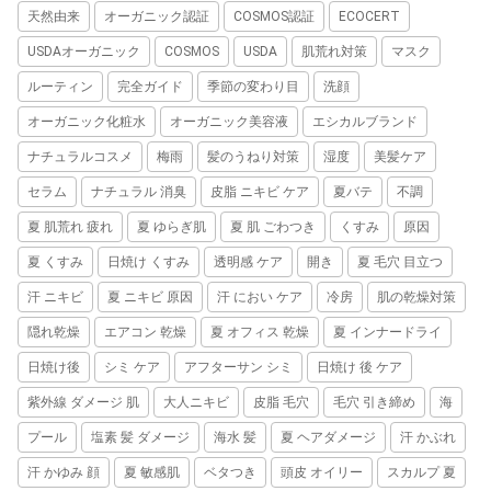
天然由来
オーガニック認証
COSMOS認証
ECOCERT
USDAオーガニック
COSMOS
USDA
肌荒れ対策
マスク
ルーティン
完全ガイド
季節の変わり目
洗顔
オーガニック化粧水
オーガニック美容液
エシカルブランド
ナチュラルコスメ
梅雨
髪のうねり対策
湿度
美髪ケア
セラム
ナチュラル 消臭
皮脂 ニキビ ケア
夏バテ
不調
夏 肌荒れ 疲れ
夏 ゆらぎ肌
夏 肌 ごわつき
くすみ
原因
夏 くすみ
日焼け くすみ
透明感 ケア
開き
夏 毛穴 目立つ
汗 ニキビ
夏 ニキビ 原因
汗 におい ケア
冷房
肌の乾燥対策
隠れ乾燥
エアコン 乾燥
夏 オフィス 乾燥
夏 インナードライ
日焼け後
シミ ケア
アフターサン シミ
日焼け 後 ケア
紫外線 ダメージ 肌
大人ニキビ
皮脂 毛穴
毛穴 引き締め
海
プール
塩素 髪 ダメージ
海水 髪
夏 ヘアダメージ
汗 かぶれ
汗 かゆみ 顔
夏 敏感肌
ベタつき
頭皮 オイリー
スカルプ 夏