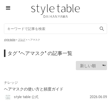
Skip
to
content
style table
style table
>
ブログ
>
ヘアマスク
タグ "ヘアマスク" の記事一覧
ナレッジ
ヘアマスクの使い方と頻度ガイド
style table 公式
2026.06.09