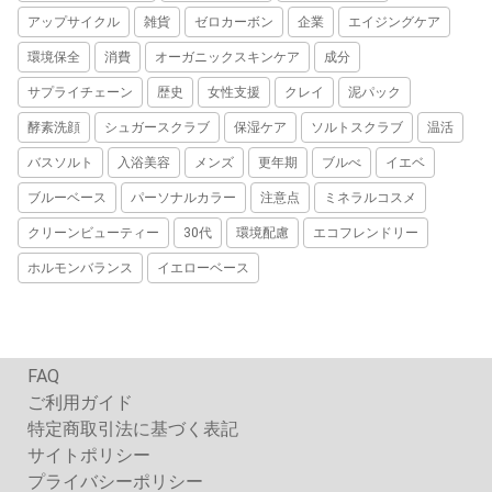
アップサイクル
雑貨
ゼロカーボン
企業
エイジングケア
環境保全
消費
オーガニックスキンケア
成分
サプライチェーン
歴史
女性支援
クレイ
泥パック
酵素洗顔
シュガースクラブ
保湿ケア
ソルトスクラブ
温活
バスソルト
入浴美容
メンズ
更年期
ブルべ
イエベ
ブルーベース
パーソナルカラー
注意点
ミネラルコスメ
クリーンビューティー
30代
環境配慮
エコフレンドリー
ホルモンバランス
イエローベース
FAQ
ご利用ガイド
特定商取引法に基づく表記
サイトポリシー
プライバシーポリシー