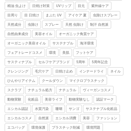
精油 虫よけ
日焼け対策
UVリップ
目元
紫外線ケア
目周り
目 日焼け
まぶた UV
アイケア 夏
虫除けスプレー
天然成分
虫除け
スプレー
天然 虫除け
制汗 自然派
自然由来成分
美容オイル
オーガニック角質ケア
オーガニック美容オイル
サステナブル
海洋環境
フェアトレードコスメ
環境
美肌
フットケア
サスティナブル
セルフケアブランド
5周年
5周年記念
クレンジング
毛穴ケア
日焼け止め
インナードライ
ネイル
ひんやりアイテム
クールダウン
マイクロプラスチック
スクラブ
ナチュラル処方
ナチュラル
ヴィーガンコスメ
動物実験
化粧品
美容ライフ
動物実験なし
認証マーク
エシカル認証
水質汚染
珊瑚
サンゴ
サステナブル化粧品
エシカルコスメ
自然派
エシカル消費
美容
ファッション
エコバッグ
環境保護
プラスチック削減
環境問題