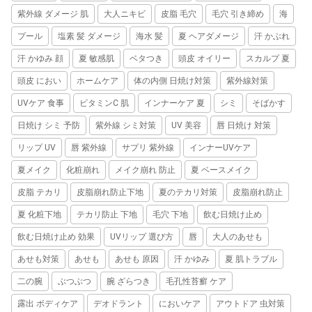
紫外線 ダメージ 肌
大人ニキビ
皮脂 毛穴
毛穴 引き締め
海
プール
塩素 髪 ダメージ
海水 髪
夏 ヘアダメージ
汗 かぶれ
汗 かゆみ 顔
夏 敏感肌
ベタつき
頭皮 オイリー
スカルプ 夏
頭皮 におい
ホームケア
体の内側 日焼け対策
紫外線対策
UVケア 食事
ビタミンC 肌
インナーケア 夏
シミ
そばかす
日焼け シミ 予防
紫外線 シミ対策
UV 美容
唇 日焼け 対策
リップ UV
唇 紫外線
サプリ 紫外線
インナーUVケア
夏メイク
化粧崩れ
メイク崩れ 防止
夏 ベースメイク
皮脂 テカリ
皮脂崩れ防止下地
夏のテカリ対策
皮脂崩れ防止
夏 化粧下地
テカリ防止 下地
毛穴 下地
飲む日焼け止め
飲む日焼け止め 効果
UVリップ 選び方
唇
大人のあせも
あせも対策
あせも
あせも 原因
汗 かゆみ
夏 肌トラブル
二の腕
ぶつぶつ
腕 ざらつき
毛孔性苔癬 ケア
露出 ボディケア
デオドラント
においケア
アウトドア 虫対策