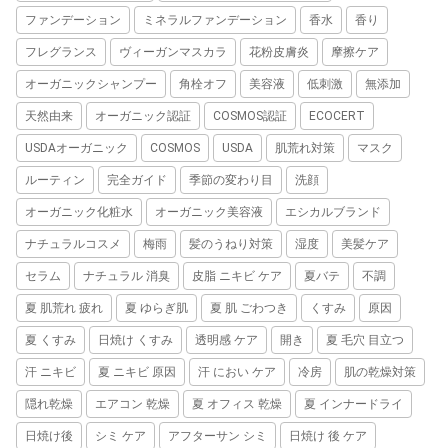
ファンデーション
ミネラルファンデーション
香水
香り
フレグランス
ヴィーガンマスカラ
花粉皮膚炎
摩擦ケア
オーガニックシャンプー
角栓オフ
美容液
低刺激
無添加
天然由来
オーガニック認証
COSMOS認証
ECOCERT
USDAオーガニック
COSMOS
USDA
肌荒れ対策
マスク
ルーティン
完全ガイド
季節の変わり目
洗顔
オーガニック化粧水
オーガニック美容液
エシカルブランド
ナチュラルコスメ
梅雨
髪のうねり対策
湿度
美髪ケア
セラム
ナチュラル 消臭
皮脂 ニキビ ケア
夏バテ
不調
夏 肌荒れ 疲れ
夏 ゆらぎ肌
夏 肌 ごわつき
くすみ
原因
夏 くすみ
日焼け くすみ
透明感 ケア
開き
夏 毛穴 目立つ
汗 ニキビ
夏 ニキビ 原因
汗 におい ケア
冷房
肌の乾燥対策
隠れ乾燥
エアコン 乾燥
夏 オフィス 乾燥
夏 インナードライ
日焼け後
シミ ケア
アフターサン シミ
日焼け 後 ケア