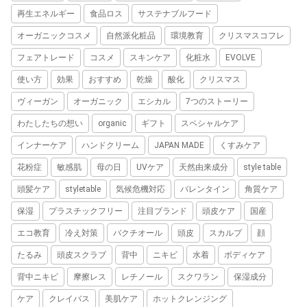
再生エネルギー
食品ロス
サステナブルフード
オーガニックコスメ
自然派化粧品
環境教育
クリスマスコフレ
フェアトレード
コスメ
スキンケア
化粧水
EVOLVE
使い方
効果
おすすめ
乾燥
酸化
クリスマス
ヴィーガン
オーガニック
エシカル
7つのストーリー
わたしたちの想い
organic
ギフト
スペシャルケア
インナーケア
ハンドクリーム
JAPAN MADE
くすみケア
花粉症
敏感肌
母の日
UVケア
天然由来成分
style table
頭髪ケア
styletable
気候危機対応
バレンタイン
角質ケア
保湿
プラスチックフリー
注目ブランド
頭皮ケア
国産
エコ教育
冷え対策
バクチオール
頭皮
スカルプ
顔
たるみ
頭皮スクラブ
背中
ニキビ
水着
ボディケア
背中ニキビ
摩擦レス
レチノール
スクワラン
保湿成分
ケア
クレイバス
美肌ケア
ホットクレンジング