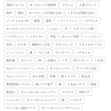
洗顔フォーム
オーガニック洗顔料
ブランド
人気ブランド
海外
国内
オーガニック日焼け止め
ミネラル日焼け止め
ノンケミカル UV
髪型
湿気
トリートメント
ヘアマスク
オーガニックトリートメント
におい
汗
スタイリング剤
ヘアアレンジ
ドライヤー
予防
ダメージ予防
ヘッドスパ
自宅
やり方
梅雨のくせ毛
スタイリング
スタイルテーブル
ノンシリコン
夏
べたつき
マッサージ
ヘアオイル
紫外線
ダメージ
UV
日焼け
ヘア
UVスプレー
くせ毛
セルフヘッドスパ
バーム
オールインワン
ヴィーガン口紅
カルミンフリー
ゆらぎ肌
対策
肌トラブル
防止法
季節性肌トラブル
肌バリア低下
春
うるおいケア
花粉
肌荒れ
ヴィーガンオールインワン
マスカラ
3首ケア
シャンプー
ヴィーガンシャンプー
髪
ヘアケア
ヴィーガン認証マーク
ヴィーガンファンデーション