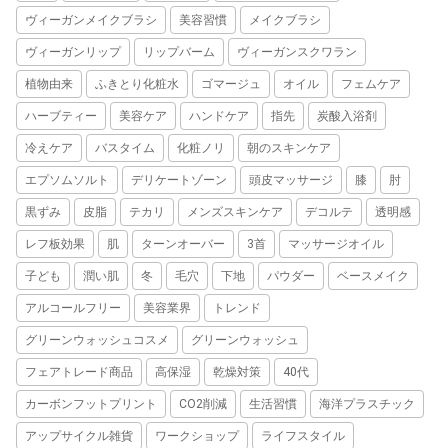
ヴィーガンメイクブラシ
美容習慣
メイクブラシ
ヴィーガンリップ
リップバーム
ヴィーガンスクワラン
植物由来
ふきとり化粧水
ゴマージュ
オイル
フェムケア
ハーブティー
美容ケア
ハンドケア
指先
炭酸入浴剤
冷えケア
バスタイム
化粧ノリ
朝のスキンケア
エプソムソルト
デリケートゾーン
頭皮マッサージ
膝
肘
黒ずみ
皮脂
テカリ
メンズスキンケア
デコルテ
透明感
レフ板効果
肌
ターンオーバー
3首
マッサージオイル
子ども
潤い肌
冬
毛穴
下地
パウダー
ベースメイク
アルコールフリー
美容業界
トレンド
グリーンウォッシュコスメ
グリーンウォッシュ
フェアトレード商品
高保湿
乾燥対策
40代
カーボンフットプリント
CO2削減
生活習慣
海洋プラスチック
アップサイクル雑貨
ワークショップ
ライフスタイル