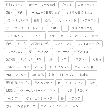
洗顔フォーム
オーガニック洗顔料
ブランド
人気ブランド
海外
国内
オーガニック日焼け止め
ミネラル日焼け止め
ノンケミカル UV
髪型
湿気
トリートメント
ヘアマスク
オーガニックトリートメント
におい
汗
スタイリング剤
ヘアアレンジ
ドライヤー
予防
ダメージ予防
ヘッドスパ
自宅
やり方
梅雨のくせ毛
スタイリング
スタイルテーブル
ノンシリコン
夏
べたつき
マッサージ
ヘアオイル
紫外線
ダメージ
UV
日焼け
ヘア
UVスプレー
くせ毛
セルフヘッドスパ
バーム
オールインワン
ヴィーガン口紅
カルミンフリー
ゆらぎ肌
対策
肌トラブル
防止法
季節性肌トラブル
肌バリア低下
春
うるおいケア
花粉
肌荒れ
ヴィーガンオールインワン
マスカラ
3首ケア
シャンプー
ヴィーガンシャンプー
髪
ヘアケア
ヴィーガン認証マーク
ヴィーガンファンデーション