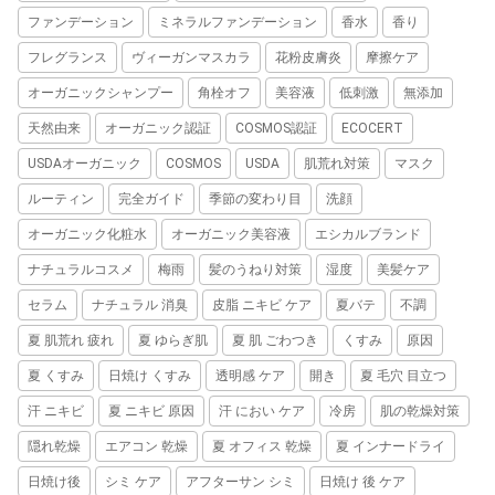
ファンデーション
ミネラルファンデーション
香水
香り
フレグランス
ヴィーガンマスカラ
花粉皮膚炎
摩擦ケア
オーガニックシャンプー
角栓オフ
美容液
低刺激
無添加
天然由来
オーガニック認証
COSMOS認証
ECOCERT
USDAオーガニック
COSMOS
USDA
肌荒れ対策
マスク
ルーティン
完全ガイド
季節の変わり目
洗顔
オーガニック化粧水
オーガニック美容液
エシカルブランド
ナチュラルコスメ
梅雨
髪のうねり対策
湿度
美髪ケア
セラム
ナチュラル 消臭
皮脂 ニキビ ケア
夏バテ
不調
夏 肌荒れ 疲れ
夏 ゆらぎ肌
夏 肌 ごわつき
くすみ
原因
夏 くすみ
日焼け くすみ
透明感 ケア
開き
夏 毛穴 目立つ
汗 ニキビ
夏 ニキビ 原因
汗 におい ケア
冷房
肌の乾燥対策
隠れ乾燥
エアコン 乾燥
夏 オフィス 乾燥
夏 インナードライ
日焼け後
シミ ケア
アフターサン シミ
日焼け 後 ケア