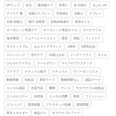
UVリップ
目元
紫外線ケア
目周り
目 日焼け
まぶた UV
アイケア 夏
虫除けスプレー
天然成分
虫除け
スプレー
天然 虫除け
制汗 自然派
自然由来成分
美容オイル
オーガニック角質ケア
オーガニック美容オイル
サステナブル
海洋環境
フェアトレードコスメ
環境
美肌
フットケア
サスティナブル
セルフケアブランド
5周年
5周年記念
クレンジング
毛穴ケア
日焼け止め
インナードライ
ネイル
ひんやりアイテム
クールダウン
マイクロプラスチック
スクラブ
ナチュラル処方
ナチュラル
ヴィーガンコスメ
動物実験
化粧品
美容ライフ
動物実験なし
認証マーク
エシカル認証
水質汚染
珊瑚
サンゴ
サステナブル化粧品
エシカルコスメ
自然派
エシカル消費
美容
ファッション
エコバッグ
環境保護
プラスチック削減
環境問題
再生エネルギー
食品ロス
サステナブルフード