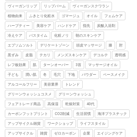
ヴィーガンリップ
リップバーム
ヴィーガンスクワラン
植物由来
ふきとり化粧水
ゴマージュ
オイル
フェムケア
ハーブティー
美容ケア
ハンドケア
指先
炭酸入浴剤
冷えケア
バスタイム
化粧ノリ
朝のスキンケア
エプソムソルト
デリケートゾーン
頭皮マッサージ
膝
肘
黒ずみ
皮脂
テカリ
メンズスキンケア
デコルテ
透明感
レフ板効果
肌
ターンオーバー
3首
マッサージオイル
子ども
潤い肌
冬
毛穴
下地
パウダー
ベースメイク
アルコールフリー
美容業界
トレンド
グリーンウォッシュコスメ
グリーンウォッシュ
フェアトレード商品
高保湿
乾燥対策
40代
カーボンフットプリント
CO2削減
生活習慣
海洋プラスチック
アップサイクル雑貨
ワークショップ
ライフスタイル
アップサイクル
雑貨
ゼロカーボン
企業
エイジングケア