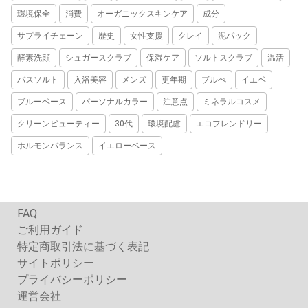
環境保全
消費
オーガニックスキンケア
成分
サプライチェーン
歴史
女性支援
クレイ
泥パック
酵素洗顔
シュガースクラブ
保湿ケア
ソルトスクラブ
温活
バスソルト
入浴美容
メンズ
更年期
ブルべ
イエベ
ブルーベース
パーソナルカラー
注意点
ミネラルコスメ
クリーンビューティー
30代
環境配慮
エコフレンドリー
ホルモンバランス
イエローベース
FAQ
ご利用ガイド
特定商取引法に基づく表記
サイトポリシー
プライバシーポリシー
運営会社