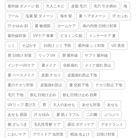
紫外線 ダメージ 肌
大人ニキビ
皮脂 毛穴
毛穴 引き締め
海
プール
塩素 髪 ダメージ
海水 髪
夏 ヘアダメージ
汗 かぶれ
汗 かゆみ 顔
夏 敏感肌
ホームケア
体の内側 日焼け対策
紫外線対策
UVケア 食事
ビタミンC 肌
インナーケア 夏
シミ
そばかす
日焼け シミ 予防
紫外線 シミ対策
UV 美容
唇 日焼け 対策
リップ UV
唇 紫外線
サプリ 紫外線
インナーUVケア
夏メイク
化粧崩れ
メイク崩れ 防止
夏 ベースメイク
皮脂 テカリ
皮脂崩れ防止下地
夏のテカリ対策
皮脂崩れ防止
夏 化粧下地
テカリ防止 下地
毛穴 下地
飲む日焼け止め
飲む日焼け止め 効果
UVリップ 選び方
唇
大人のあせも
あせも対策
あせも
あせも 原因
汗 かゆみ
夏 肌トラブル
二の腕
ぶつぶつ
腕 ざらつき
毛孔性苔癬 ケア
露出 ボディケア
デオドラント
においケア
アウトドア 虫対策
精油 虫よけ
日焼け対策