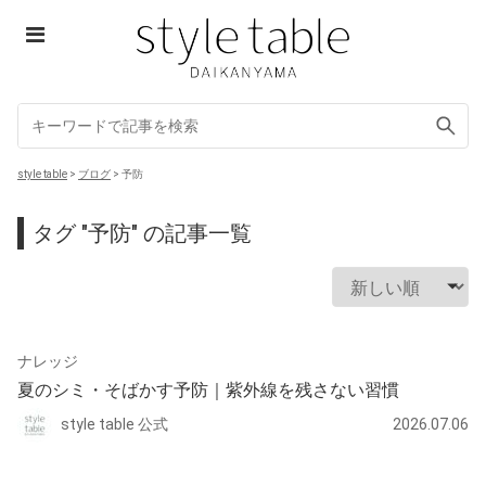
Skip
to
content
style table
style table
>
ブログ
>
予防
タグ "予防" の記事一覧
ナレッジ
夏のシミ・そばかす予防｜紫外線を残さない習慣
style table 公式
2026.07.06