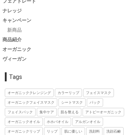
フェアトレード
ナレッジ
キャンペーン
新商品
商品紹介
オーガニック
ヴィーガン
Tags
オーガニッククレンジング
カラーリップ
フェイスマスク
オーガニックフェイスマスク
シートマスク
パック
フェイスパック
集中ケア
肌を整える
アトピーオーガニック
オーガニックオイル
ホホバオイル
アルガンオイル
オーガニックリップ
リップ
肌に優しい
洗顔料
洗顔石鹸