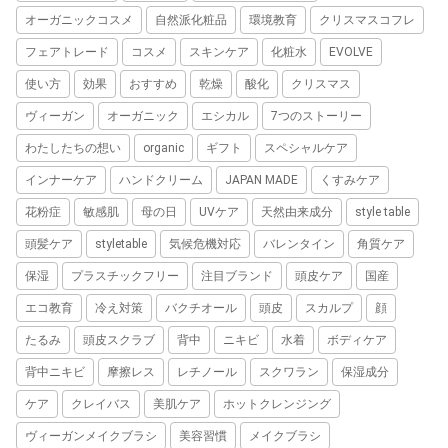
オーガニックコスメ
自然派化粧品
環境教育
クリスマスコフレ
フェアトレード
コスメ
スキンケア
化粧水
EVOLVE
使い方
効果
おすすめ
乾燥
酸化
クリスマス
ヴィーガン
オーガニック
エシカル
7つのストーリー
わたしたちの想い
organic
ギフト
スペシャルケア
インナーケア
ハンドクリーム
JAPAN MADE
くすみケア
花粉症
敏感肌
母の日
UVケア
天然由来成分
style table
頭髪ケア
styletable
気候危機対応
バレンタイン
角質ケア
保湿
プラスチックフリー
注目ブランド
頭皮ケア
国産
エコ教育
冷え対策
バクチオール
頭皮
スカルプ
顔
たるみ
頭皮スクラブ
背中
ニキビ
水着
ボディケア
背中ニキビ
摩擦レス
レチノール
スクワラン
保湿成分
ケア
クレイバス
美肌ケア
ホットクレンジング
ヴィーガンメイクブラシ
美容習慣
メイクブラシ