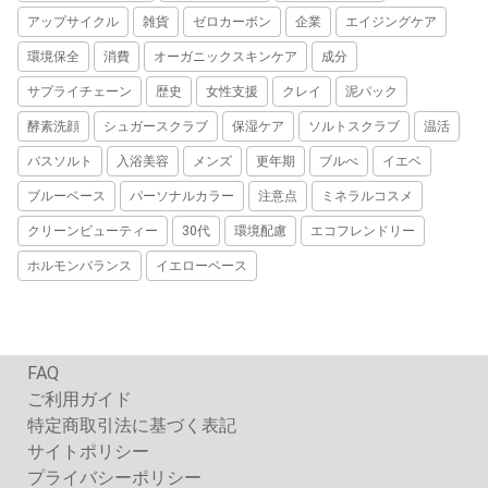
アップサイクル
雑貨
ゼロカーボン
企業
エイジングケア
環境保全
消費
オーガニックスキンケア
成分
サプライチェーン
歴史
女性支援
クレイ
泥パック
酵素洗顔
シュガースクラブ
保湿ケア
ソルトスクラブ
温活
バスソルト
入浴美容
メンズ
更年期
ブルべ
イエベ
ブルーベース
パーソナルカラー
注意点
ミネラルコスメ
クリーンビューティー
30代
環境配慮
エコフレンドリー
ホルモンバランス
イエローベース
FAQ
ご利用ガイド
特定商取引法に基づく表記
サイトポリシー
プライバシーポリシー