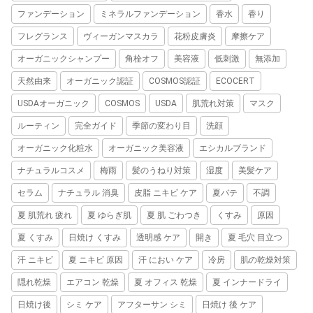
ファンデーション
ミネラルファンデーション
香水
香り
フレグランス
ヴィーガンマスカラ
花粉皮膚炎
摩擦ケア
オーガニックシャンプー
角栓オフ
美容液
低刺激
無添加
天然由来
オーガニック認証
COSMOS認証
ECOCERT
USDAオーガニック
COSMOS
USDA
肌荒れ対策
マスク
ルーティン
完全ガイド
季節の変わり目
洗顔
オーガニック化粧水
オーガニック美容液
エシカルブランド
ナチュラルコスメ
梅雨
髪のうねり対策
湿度
美髪ケア
セラム
ナチュラル 消臭
皮脂 ニキビ ケア
夏バテ
不調
夏 肌荒れ 疲れ
夏 ゆらぎ肌
夏 肌 ごわつき
くすみ
原因
夏 くすみ
日焼け くすみ
透明感 ケア
開き
夏 毛穴 目立つ
汗 ニキビ
夏 ニキビ 原因
汗 におい ケア
冷房
肌の乾燥対策
隠れ乾燥
エアコン 乾燥
夏 オフィス 乾燥
夏 インナードライ
日焼け後
シミ ケア
アフターサン シミ
日焼け 後 ケア