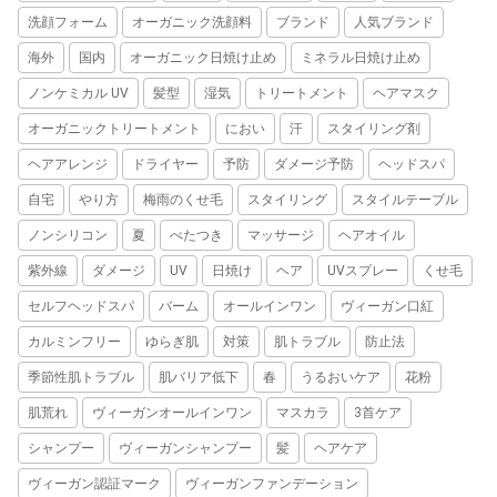
洗顔フォーム
オーガニック洗顔料
ブランド
人気ブランド
海外
国内
オーガニック日焼け止め
ミネラル日焼け止め
ノンケミカル UV
髪型
湿気
トリートメント
ヘアマスク
オーガニックトリートメント
におい
汗
スタイリング剤
ヘアアレンジ
ドライヤー
予防
ダメージ予防
ヘッドスパ
自宅
やり方
梅雨のくせ毛
スタイリング
スタイルテーブル
ノンシリコン
夏
べたつき
マッサージ
ヘアオイル
紫外線
ダメージ
UV
日焼け
ヘア
UVスプレー
くせ毛
セルフヘッドスパ
バーム
オールインワン
ヴィーガン口紅
カルミンフリー
ゆらぎ肌
対策
肌トラブル
防止法
季節性肌トラブル
肌バリア低下
春
うるおいケア
花粉
肌荒れ
ヴィーガンオールインワン
マスカラ
3首ケア
シャンプー
ヴィーガンシャンプー
髪
ヘアケア
ヴィーガン認証マーク
ヴィーガンファンデーション