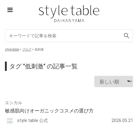
Skip
to
content
style table
style table
>
ブログ
>
低刺激
タグ "低刺激" の記事一覧
エシカル
敏感肌向けオーガニックコスメの選び方
style table 公式
2026.05.21