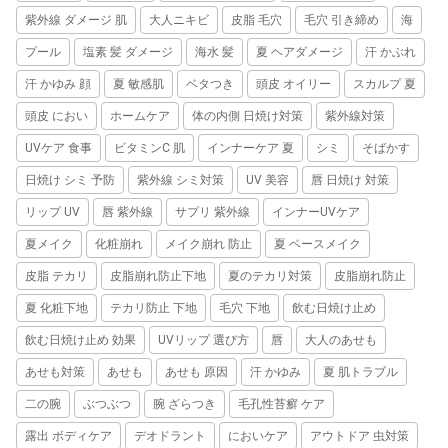
紫外線 ダメージ 肌
大人ニキビ
皮脂 毛穴
毛穴 引き締め
海
プール
塩素 髪 ダメージ
海水 髪
夏 ヘアダメージ
汗 かぶれ
汗 かゆみ 顔
夏 敏感肌
ベタつき
頭皮 オイリー
スカルプ 夏
頭皮 におい
ホームケア
体の内側 日焼け対策
紫外線対策
UVケア 食事
ビタミンC 肌
インナーケア 夏
シミ
そばかす
日焼け シミ 予防
紫外線 シミ対策
UV 美容
唇 日焼け 対策
リップ UV
唇 紫外線
サプリ 紫外線
インナーUVケア
夏メイク
化粧崩れ
メイク崩れ 防止
夏 ベースメイク
皮脂 テカリ
皮脂崩れ防止下地
夏のテカリ対策
皮脂崩れ防止
夏 化粧下地
テカリ防止 下地
毛穴 下地
飲む日焼け止め
飲む日焼け止め 効果
UVリップ 選び方
唇
大人のあせも
あせも対策
あせも
あせも 原因
汗 かゆみ
夏 肌トラブル
二の腕
ぶつぶつ
腕 ざらつき
毛孔性苔癬 ケア
露出 ボディケア
デオドラント
においケア
アウトドア 虫対策