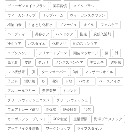
ヴィーガンメイクブラシ
美容習慣
メイクブラシ
ヴィーガンリップ
リップバーム
ヴィーガンスクワラン
植物由来
ふきとり化粧水
ゴマージュ
オイル
フェムケア
ハーブティー
美容ケア
ハンドケア
指先
炭酸入浴剤
冷えケア
バスタイム
化粧ノリ
朝のスキンケア
エプソムソルト
デリケートゾーン
頭皮マッサージ
膝
肘
黒ずみ
皮脂
テカリ
メンズスキンケア
デコルテ
透明感
レフ板効果
肌
ターンオーバー
3首
マッサージオイル
子ども
潤い肌
冬
毛穴
下地
パウダー
ベースメイク
アルコールフリー
美容業界
トレンド
グリーンウォッシュコスメ
グリーンウォッシュ
フェアトレード商品
高保湿
乾燥対策
40代
カーボンフットプリント
CO2削減
生活習慣
海洋プラスチック
アップサイクル雑貨
ワークショップ
ライフスタイル