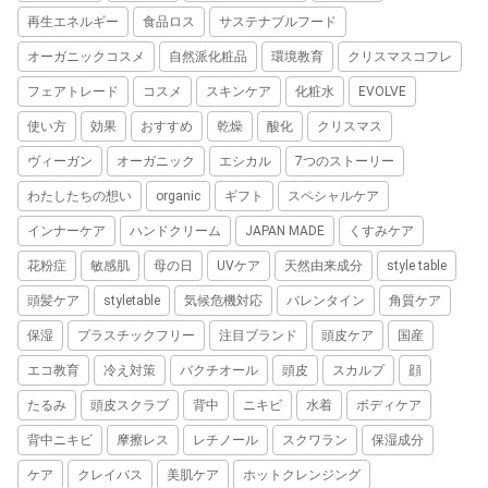
再生エネルギー
食品ロス
サステナブルフード
オーガニックコスメ
自然派化粧品
環境教育
クリスマスコフレ
フェアトレード
コスメ
スキンケア
化粧水
EVOLVE
使い方
効果
おすすめ
乾燥
酸化
クリスマス
ヴィーガン
オーガニック
エシカル
7つのストーリー
わたしたちの想い
organic
ギフト
スペシャルケア
インナーケア
ハンドクリーム
JAPAN MADE
くすみケア
花粉症
敏感肌
母の日
UVケア
天然由来成分
style table
頭髪ケア
styletable
気候危機対応
バレンタイン
角質ケア
保湿
プラスチックフリー
注目ブランド
頭皮ケア
国産
エコ教育
冷え対策
バクチオール
頭皮
スカルプ
顔
たるみ
頭皮スクラブ
背中
ニキビ
水着
ボディケア
背中ニキビ
摩擦レス
レチノール
スクワラン
保湿成分
ケア
クレイバス
美肌ケア
ホットクレンジング