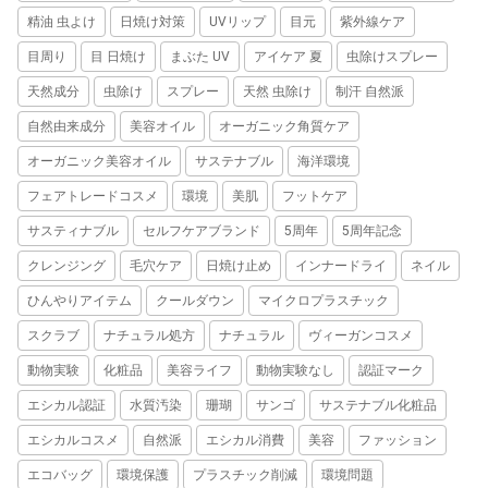
精油 虫よけ
日焼け対策
UVリップ
目元
紫外線ケア
目周り
目 日焼け
まぶた UV
アイケア 夏
虫除けスプレー
天然成分
虫除け
スプレー
天然 虫除け
制汗 自然派
自然由来成分
美容オイル
オーガニック角質ケア
オーガニック美容オイル
サステナブル
海洋環境
フェアトレードコスメ
環境
美肌
フットケア
サスティナブル
セルフケアブランド
5周年
5周年記念
クレンジング
毛穴ケア
日焼け止め
インナードライ
ネイル
ひんやりアイテム
クールダウン
マイクロプラスチック
スクラブ
ナチュラル処方
ナチュラル
ヴィーガンコスメ
動物実験
化粧品
美容ライフ
動物実験なし
認証マーク
エシカル認証
水質汚染
珊瑚
サンゴ
サステナブル化粧品
エシカルコスメ
自然派
エシカル消費
美容
ファッション
エコバッグ
環境保護
プラスチック削減
環境問題