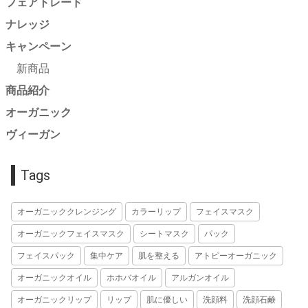
フェアトレード
ナレッジ
キャンペーン
新商品
商品紹介
オーガニック
ヴィーガン
Tags
オーガニッククレンジング
カラーリップ
フェイスマスク
オーガニックフェイスマスク
シートマスク
パック
フェイスパック
集中ケア
肌を整える
アトピーオーガニック
オーガニックオイル
ホホバオイル
アルガンオイル
オーガニックリップ
リップ
肌に優しい
洗顔料
洗顔石鹸