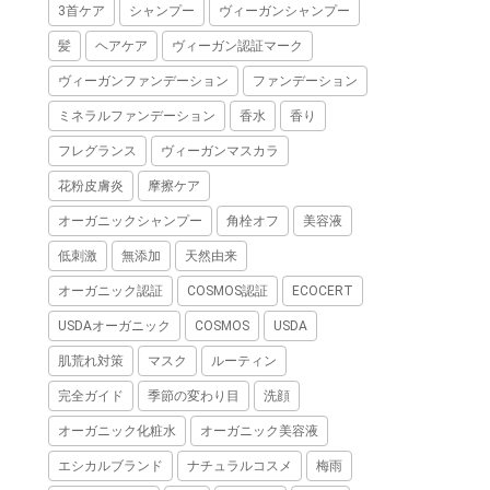
3首ケア
シャンプー
ヴィーガンシャンプー
髪
ヘアケア
ヴィーガン認証マーク
ヴィーガンファンデーション
ファンデーション
ミネラルファンデーション
香水
香り
フレグランス
ヴィーガンマスカラ
花粉皮膚炎
摩擦ケア
オーガニックシャンプー
角栓オフ
美容液
低刺激
無添加
天然由来
オーガニック認証
COSMOS認証
ECOCERT
USDAオーガニック
COSMOS
USDA
肌荒れ対策
マスク
ルーティン
完全ガイド
季節の変わり目
洗顔
オーガニック化粧水
オーガニック美容液
エシカルブランド
ナチュラルコスメ
梅雨