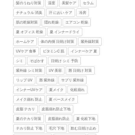
髪のうねり対策
湿度
美髪ケア
セラム
ナチュラル 消臭
汗 におい ケア
冷房
肌の乾燥対策
隠れ乾燥
エアコン 乾燥
夏 オフィス 乾燥
夏 インナードライ
ホームケア
体の内側 日焼け対策
紫外線対策
UVケア 食事
ビタミンC 肌
インナーケア 夏
シミ
そばかす
日焼け シミ 予防
紫外線 シミ対策
UV 美容
唇 日焼け 対策
リップ UV
唇 紫外線
サプリ 紫外線
インナーUVケア
夏メイク
化粧崩れ
メイク崩れ 防止
夏 ベースメイク
皮脂 テカリ
皮脂崩れ防止下地
夏のテカリ対策
皮脂崩れ防止
夏 化粧下地
テカリ防止 下地
毛穴 下地
飲む日焼け止め