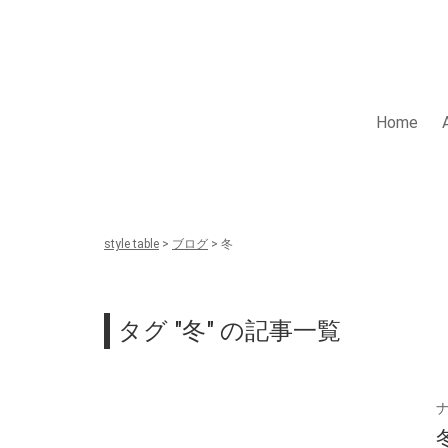
Skip
to
content
style table
Home
style table
>
ブログ
>
冬
タグ "冬" の記事一覧