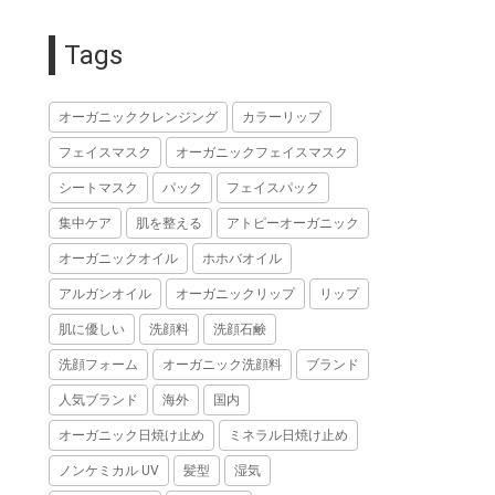
Tags
オーガニッククレンジング
カラーリップ
フェイスマスク
オーガニックフェイスマスク
シートマスク
パック
フェイスパック
集中ケア
肌を整える
アトピーオーガニック
オーガニックオイル
ホホバオイル
アルガンオイル
オーガニックリップ
リップ
肌に優しい
洗顔料
洗顔石鹸
洗顔フォーム
オーガニック洗顔料
ブランド
人気ブランド
海外
国内
オーガニック日焼け止め
ミネラル日焼け止め
ノンケミカル UV
髪型
湿気