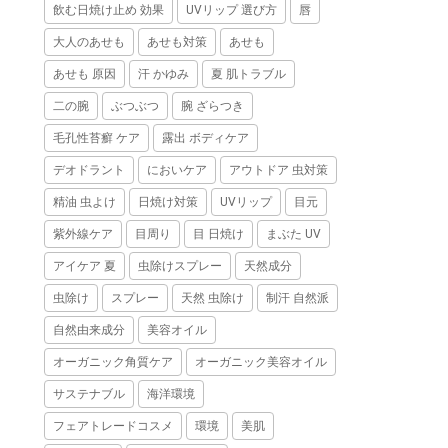
飲む日焼け止め 効果
UVリップ 選び方
唇
大人のあせも
あせも対策
あせも
あせも 原因
汗 かゆみ
夏 肌トラブル
二の腕
ぶつぶつ
腕 ざらつき
毛孔性苔癬 ケア
露出 ボディケア
デオドラント
においケア
アウトドア 虫対策
精油 虫よけ
日焼け対策
UVリップ
目元
紫外線ケア
目周り
目 日焼け
まぶた UV
アイケア 夏
虫除けスプレー
天然成分
虫除け
スプレー
天然 虫除け
制汗 自然派
自然由来成分
美容オイル
オーガニック角質ケア
オーガニック美容オイル
サステナブル
海洋環境
フェアトレードコスメ
環境
美肌