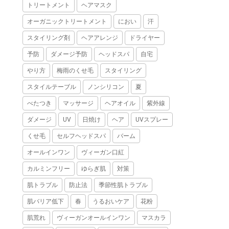
トリートメント
ヘアマスク
オーガニックトリートメント
におい
汗
スタイリング剤
ヘアアレンジ
ドライヤー
予防
ダメージ予防
ヘッドスパ
自宅
やり方
梅雨のくせ毛
スタイリング
スタイルテーブル
ノンシリコン
夏
べたつき
マッサージ
ヘアオイル
紫外線
ダメージ
UV
日焼け
ヘア
UVスプレー
くせ毛
セルフヘッドスパ
バーム
オールインワン
ヴィーガン口紅
カルミンフリー
ゆらぎ肌
対策
肌トラブル
防止法
季節性肌トラブル
肌バリア低下
春
うるおいケア
花粉
肌荒れ
ヴィーガンオールインワン
マスカラ