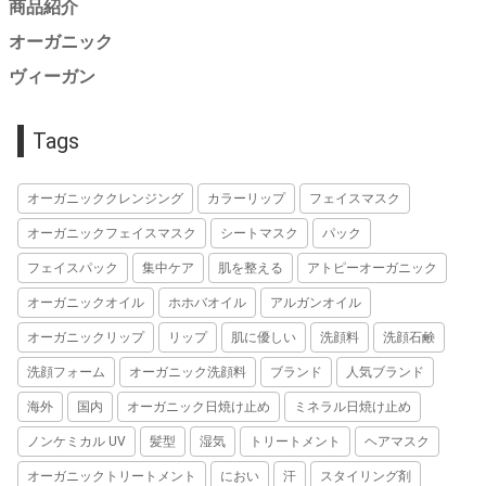
商品紹介
オーガニック
ヴィーガン
Tags
オーガニッククレンジング
カラーリップ
フェイスマスク
オーガニックフェイスマスク
シートマスク
パック
フェイスパック
集中ケア
肌を整える
アトピーオーガニック
オーガニックオイル
ホホバオイル
アルガンオイル
オーガニックリップ
リップ
肌に優しい
洗顔料
洗顔石鹸
洗顔フォーム
オーガニック洗顔料
ブランド
人気ブランド
海外
国内
オーガニック日焼け止め
ミネラル日焼け止め
ノンケミカル UV
髪型
湿気
トリートメント
ヘアマスク
オーガニックトリートメント
におい
汗
スタイリング剤