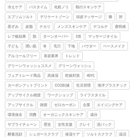
冷えケア
バスタイム
化粧ノリ
朝のスキンケア
エプソムソルト
デリケートゾーン
頭皮マッサージ
膝
肘
黒ずみ
皮脂
テカリ
メンズスキンケア
デコルテ
透明感
レフ板効果
肌
ターンオーバー
3首
マッサージオイル
子ども
潤い肌
冬
毛穴
下地
パウダー
ベースメイク
アルコールフリー
美容業界
トレンド
グリーンウォッシュコスメ
グリーンウォッシュ
フェアトレード商品
高保湿
乾燥対策
40代
カーボンフットプリント
CO2削減
生活習慣
海洋プラスチック
アップサイクル雑貨
ワークショップ
ライフスタイル
アップサイクル
雑貨
ゼロカーボン
企業
エイジングケア
環境保全
消費
オーガニックスキンケア
成分
サプライチェーン
歴史
女性支援
クレイ
泥パック
酵素洗顔
シュガースクラブ
保湿ケア
ソルトスクラブ
温活