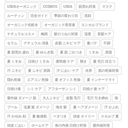
USDAオーガニック
COSMOS
USDA
肌荒れ対策
マスク
ルーティン
完全ガイド
季節の変わり目
洗顔
オーガニック化粧水
オーガニック美容液
エシカルブランド
ナチュラルコスメ
梅雨
髪のうねり対策
湿度
美髪ケア
セラム
ナチュラル 消臭
皮脂 ニキビ ケア
夏バテ
不調
夏 肌荒れ 疲れ
夏 ゆらぎ肌
夏 肌 ごわつき
くすみ
原因
夏 くすみ
日焼け くすみ
透明感 ケア
開き
夏 毛穴 目立つ
汗 ニキビ
夏 ニキビ 原因
汗 におい ケア
冷房
肌の乾燥対策
隠れ乾燥
エアコン 乾燥
夏 オフィス 乾燥
夏 インナードライ
日焼け後
シミ ケア
アフターサン シミ
日焼け 後 ケア
紫外線 ダメージ 肌
大人ニキビ
皮脂 毛穴
毛穴 引き締め
海
プール
塩素 髪 ダメージ
海水 髪
夏 ヘアダメージ
汗 かぶれ
汗 かゆみ 顔
夏 敏感肌
ベタつき
頭皮 オイリー
スカルプ 夏
頭皮 におい
ホームケア
体の内側 日焼け対策
紫外線対策