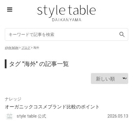
Skip
to
content
style table
style table
>
ブログ
>
海外
タグ "海外" の記事一覧
ナレッジ
オーガニックコスメブランド比較のポイント
style table 公式
2026.05.13