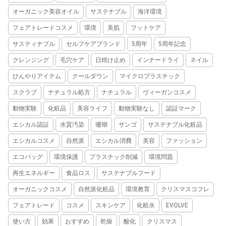
オーガニック美容オイル
サステナブル
海洋環境
フェアトレードコスメ
環境
美肌
フットケア
サスティナブル
セルフケアブランド
5周年
5周年記念
クレンジング
毛穴ケア
日焼け止め
インナードライ
ネイル
ひんやりアイテム
クールダウン
マイクロプラスチック
スクラブ
ナチュラル処方
ナチュラル
ヴィーガンコスメ
動物実験
化粧品
美容ライフ
動物実験なし
認証マーク
エシカル認証
水質汚染
珊瑚
サンゴ
サステナブル化粧品
エシカルコスメ
自然派
エシカル消費
美容
ファッション
エコバッグ
環境保護
プラスチック削減
環境問題
再生エネルギー
食品ロス
サステナブルフード
オーガニックコスメ
自然派化粧品
環境教育
クリスマスコフレ
フェアトレード
コスメ
スキンケア
化粧水
EVOLVE
使い方
効果
おすすめ
乾燥
酸化
クリスマス