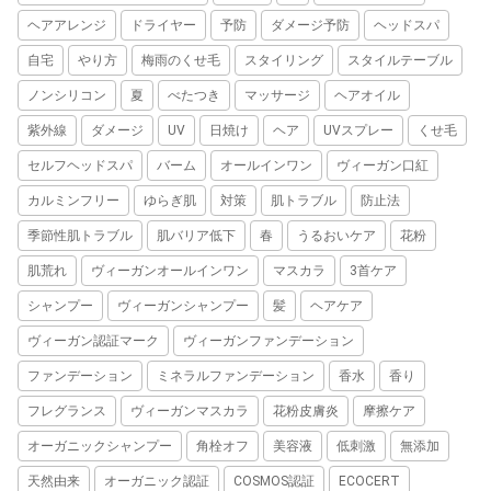
ヘアアレンジ
ドライヤー
予防
ダメージ予防
ヘッドスパ
自宅
やり方
梅雨のくせ毛
スタイリング
スタイルテーブル
ノンシリコン
夏
べたつき
マッサージ
ヘアオイル
紫外線
ダメージ
UV
日焼け
ヘア
UVスプレー
くせ毛
セルフヘッドスパ
バーム
オールインワン
ヴィーガン口紅
カルミンフリー
ゆらぎ肌
対策
肌トラブル
防止法
季節性肌トラブル
肌バリア低下
春
うるおいケア
花粉
肌荒れ
ヴィーガンオールインワン
マスカラ
3首ケア
シャンプー
ヴィーガンシャンプー
髪
ヘアケア
ヴィーガン認証マーク
ヴィーガンファンデーション
ファンデーション
ミネラルファンデーション
香水
香り
フレグランス
ヴィーガンマスカラ
花粉皮膚炎
摩擦ケア
オーガニックシャンプー
角栓オフ
美容液
低刺激
無添加
天然由来
オーガニック認証
COSMOS認証
ECOCERT