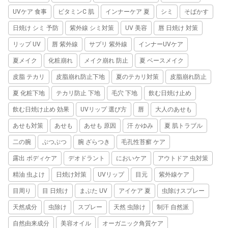
UVケア 食事
ビタミンC 肌
インナーケア 夏
シミ
そばかす
日焼け シミ 予防
紫外線 シミ対策
UV 美容
唇 日焼け 対策
リップ UV
唇 紫外線
サプリ 紫外線
インナーUVケア
夏メイク
化粧崩れ
メイク崩れ 防止
夏 ベースメイク
皮脂 テカリ
皮脂崩れ防止下地
夏のテカリ対策
皮脂崩れ防止
夏 化粧下地
テカリ防止 下地
毛穴 下地
飲む日焼け止め
飲む日焼け止め 効果
UVリップ 選び方
唇
大人のあせも
あせも対策
あせも
あせも 原因
汗 かゆみ
夏 肌トラブル
二の腕
ぶつぶつ
腕 ざらつき
毛孔性苔癬 ケア
露出 ボディケア
デオドラント
においケア
アウトドア 虫対策
精油 虫よけ
日焼け対策
UVリップ
目元
紫外線ケア
目周り
目 日焼け
まぶた UV
アイケア 夏
虫除けスプレー
天然成分
虫除け
スプレー
天然 虫除け
制汗 自然派
自然由来成分
美容オイル
オーガニック角質ケア