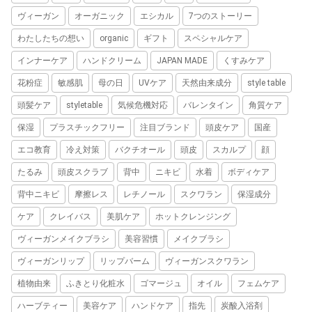
ヴィーガン
オーガニック
エシカル
7つのストーリー
わたしたちの想い
organic
ギフト
スペシャルケア
インナーケア
ハンドクリーム
JAPAN MADE
くすみケア
花粉症
敏感肌
母の日
UVケア
天然由来成分
style table
頭髪ケア
styletable
気候危機対応
バレンタイン
角質ケア
保湿
プラスチックフリー
注目ブランド
頭皮ケア
国産
エコ教育
冷え対策
バクチオール
頭皮
スカルプ
顔
たるみ
頭皮スクラブ
背中
ニキビ
水着
ボディケア
背中ニキビ
摩擦レス
レチノール
スクワラン
保湿成分
ケア
クレイバス
美肌ケア
ホットクレンジング
ヴィーガンメイクブラシ
美容習慣
メイクブラシ
ヴィーガンリップ
リップバーム
ヴィーガンスクワラン
植物由来
ふきとり化粧水
ゴマージュ
オイル
フェムケア
ハーブティー
美容ケア
ハンドケア
指先
炭酸入浴剤