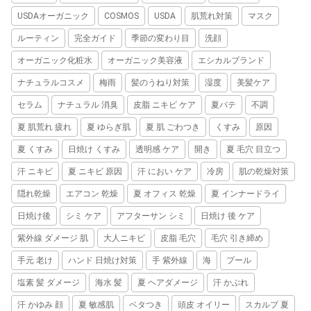
USDAオーガニック
COSMOS
USDA
肌荒れ対策
マスク
ルーティン
完全ガイド
季節の変わり目
洗顔
オーガニック化粧水
オーガニック美容液
エシカルブランド
ナチュラルコスメ
梅雨
髪のうねり対策
湿度
美髪ケア
セラム
ナチュラル 消臭
皮脂 ニキビ ケア
夏バテ
不調
夏 肌荒れ 疲れ
夏 ゆらぎ肌
夏 肌 ごわつき
くすみ
原因
夏 くすみ
日焼け くすみ
透明感 ケア
開き
夏 毛穴 目立つ
汗 ニキビ
夏 ニキビ 原因
汗 におい ケア
冷房
肌の乾燥対策
隠れ乾燥
エアコン 乾燥
夏 オフィス 乾燥
夏 インナードライ
日焼け後
シミ ケア
アフターサン シミ
日焼け 後 ケア
紫外線 ダメージ 肌
大人ニキビ
皮脂 毛穴
毛穴 引き締め
手元 老け
ハンド 日焼け対策
手 紫外線
海
プール
塩素 髪 ダメージ
海水 髪
夏 ヘアダメージ
汗 かぶれ
汗 かゆみ 顔
夏 敏感肌
ベタつき
頭皮 オイリー
スカルプ 夏