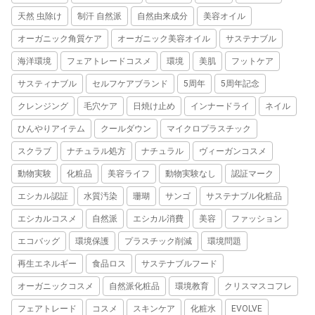
天然 虫除け
制汗 自然派
自然由来成分
美容オイル
オーガニック角質ケア
オーガニック美容オイル
サステナブル
海洋環境
フェアトレードコスメ
環境
美肌
フットケア
サスティナブル
セルフケアブランド
5周年
5周年記念
クレンジング
毛穴ケア
日焼け止め
インナードライ
ネイル
ひんやりアイテム
クールダウン
マイクロプラスチック
スクラブ
ナチュラル処方
ナチュラル
ヴィーガンコスメ
動物実験
化粧品
美容ライフ
動物実験なし
認証マーク
エシカル認証
水質汚染
珊瑚
サンゴ
サステナブル化粧品
エシカルコスメ
自然派
エシカル消費
美容
ファッション
エコバッグ
環境保護
プラスチック削減
環境問題
再生エネルギー
食品ロス
サステナブルフード
オーガニックコスメ
自然派化粧品
環境教育
クリスマスコフレ
フェアトレード
コスメ
スキンケア
化粧水
EVOLVE