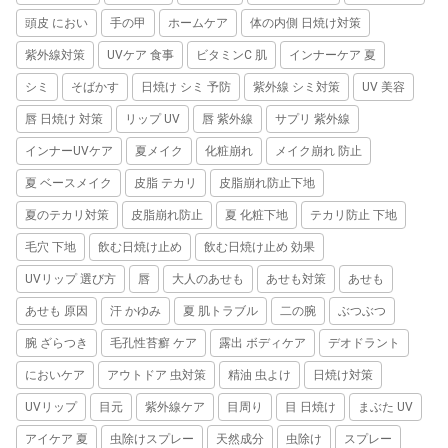
頭皮 におい
手の甲
ホームケア
体の内側 日焼け対策
紫外線対策
UVケア 食事
ビタミンC 肌
インナーケア 夏
シミ
そばかす
日焼け シミ 予防
紫外線 シミ対策
UV 美容
唇 日焼け 対策
リップ UV
唇 紫外線
サプリ 紫外線
インナーUVケア
夏メイク
化粧崩れ
メイク崩れ 防止
夏 ベースメイク
皮脂 テカリ
皮脂崩れ防止下地
夏のテカリ対策
皮脂崩れ防止
夏 化粧下地
テカリ防止 下地
毛穴 下地
飲む日焼け止め
飲む日焼け止め 効果
UVリップ 選び方
唇
大人のあせも
あせも対策
あせも
あせも 原因
汗 かゆみ
夏 肌トラブル
二の腕
ぶつぶつ
腕 ざらつき
毛孔性苔癬 ケア
露出 ボディケア
デオドラント
においケア
アウトドア 虫対策
精油 虫よけ
日焼け対策
UVリップ
目元
紫外線ケア
目周り
目 日焼け
まぶた UV
アイケア 夏
虫除けスプレー
天然成分
虫除け
スプレー