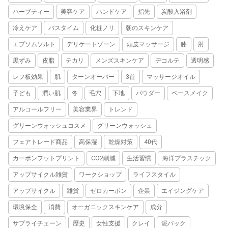
ハーブティー
美容ケア
ハンドケア
指先
炭酸入浴剤
冷えケア
バスタイム
化粧ノリ
朝のスキンケア
エプソムソルト
デリケートゾーン
頭皮マッサージ
膝
肘
黒ずみ
皮脂
テカリ
メンズスキンケア
デコルテ
透明感
レフ板効果
肌
ターンオーバー
3首
マッサージオイル
子ども
潤い肌
冬
毛穴
下地
パウダー
ベースメイク
アルコールフリー
美容業界
トレンド
グリーンウォッシュコスメ
グリーンウォッシュ
フェアトレード商品
高保湿
乾燥対策
40代
カーボンフットプリント
CO2削減
生活習慣
海洋プラスチック
アップサイクル雑貨
ワークショップ
ライフスタイル
アップサイクル
雑貨
ゼロカーボン
企業
エイジングケア
環境保全
消費
オーガニックスキンケア
成分
サプライチェーン
歴史
女性支援
クレイ
泥パック