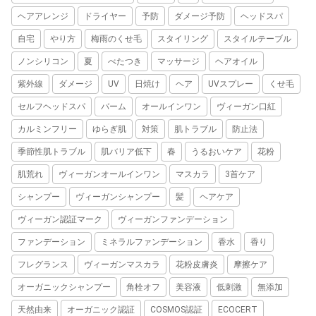
ヘアアレンジ
ドライヤー
予防
ダメージ予防
ヘッドスパ
自宅
やり方
梅雨のくせ毛
スタイリング
スタイルテーブル
ノンシリコン
夏
べたつき
マッサージ
ヘアオイル
紫外線
ダメージ
UV
日焼け
ヘア
UVスプレー
くせ毛
セルフヘッドスパ
バーム
オールインワン
ヴィーガン口紅
カルミンフリー
ゆらぎ肌
対策
肌トラブル
防止法
季節性肌トラブル
肌バリア低下
春
うるおいケア
花粉
肌荒れ
ヴィーガンオールインワン
マスカラ
3首ケア
シャンプー
ヴィーガンシャンプー
髪
ヘアケア
ヴィーガン認証マーク
ヴィーガンファンデーション
ファンデーション
ミネラルファンデーション
香水
香り
フレグランス
ヴィーガンマスカラ
花粉皮膚炎
摩擦ケア
オーガニックシャンプー
角栓オフ
美容液
低刺激
無添加
天然由来
オーガニック認証
COSMOS認証
ECOCERT