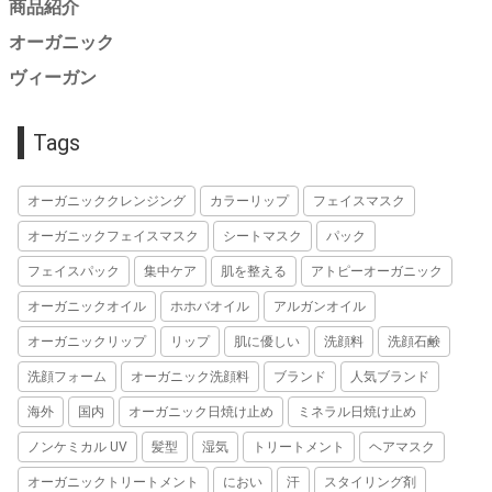
商品紹介
オーガニック
ヴィーガン
Tags
オーガニッククレンジング
カラーリップ
フェイスマスク
オーガニックフェイスマスク
シートマスク
パック
フェイスパック
集中ケア
肌を整える
アトピーオーガニック
オーガニックオイル
ホホバオイル
アルガンオイル
オーガニックリップ
リップ
肌に優しい
洗顔料
洗顔石鹸
洗顔フォーム
オーガニック洗顔料
ブランド
人気ブランド
海外
国内
オーガニック日焼け止め
ミネラル日焼け止め
ノンケミカル UV
髪型
湿気
トリートメント
ヘアマスク
オーガニックトリートメント
におい
汗
スタイリング剤