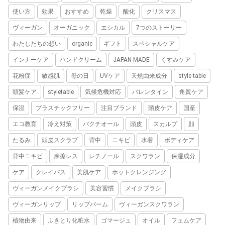
使い方
効果
おすすめ
乾燥
酸化
クリスマス
ヴィーガン
オーガニック
エシカル
7つのストーリー
わたしたちの想い
organic
ギフト
スペシャルケア
インナーケア
ハンドクリーム
JAPAN MADE
くすみケア
花粉症
敏感肌
母の日
UVケア
天然由来成分
style table
頭髪ケア
styletable
気候危機対応
バレンタイン
角質ケア
保湿
プラスチックフリー
注目ブランド
頭皮ケア
国産
エコ教育
冷え対策
バクチオール
頭皮
スカルプ
顔
たるみ
頭皮スクラブ
背中
ニキビ
水着
ボディケア
背中ニキビ
摩擦レス
レチノール
スクワラン
保湿成分
ケア
クレイバス
美肌ケア
ホットクレンジング
ヴィーガンメイクブラシ
美容習慣
メイクブラシ
ヴィーガンリップ
リップバーム
ヴィーガンスクワラン
植物由来
ふきとり化粧水
ゴマージュ
オイル
フェムケア