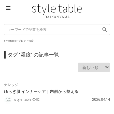
Skip
to
content
style table
style table
>
ブログ
>
湿度
タグ "湿度" の記事一覧
ナレッジ
ゆらぎ肌 インナーケア｜内側から整える
style table 公式
2026.04.14