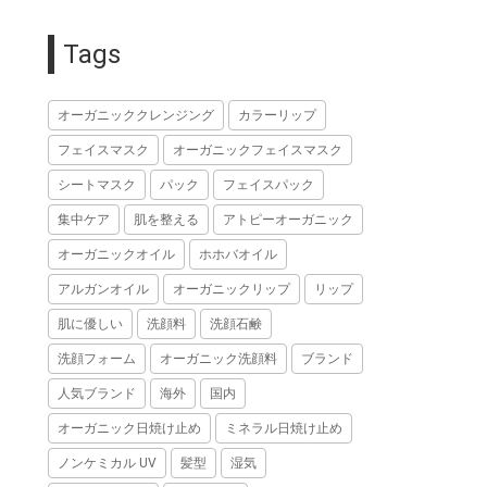
Tags
オーガニッククレンジング
カラーリップ
フェイスマスク
オーガニックフェイスマスク
シートマスク
パック
フェイスパック
集中ケア
肌を整える
アトピーオーガニック
オーガニックオイル
ホホバオイル
アルガンオイル
オーガニックリップ
リップ
肌に優しい
洗顔料
洗顔石鹸
洗顔フォーム
オーガニック洗顔料
ブランド
人気ブランド
海外
国内
オーガニック日焼け止め
ミネラル日焼け止め
ノンケミカル UV
髪型
湿気