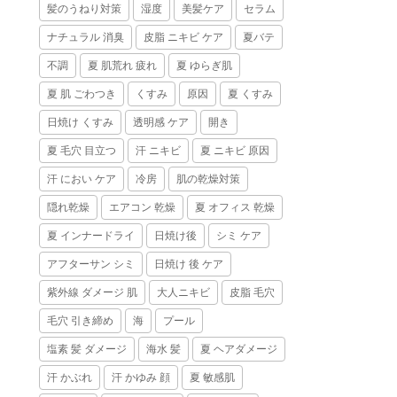
髪のうねり対策
湿度
美髪ケア
セラム
ナチュラル 消臭
皮脂 ニキビ ケア
夏バテ
不調
夏 肌荒れ 疲れ
夏 ゆらぎ肌
夏 肌 ごわつき
くすみ
原因
夏 くすみ
日焼け くすみ
透明感 ケア
開き
夏 毛穴 目立つ
汗 ニキビ
夏 ニキビ 原因
汗 におい ケア
冷房
肌の乾燥対策
隠れ乾燥
エアコン 乾燥
夏 オフィス 乾燥
夏 インナードライ
日焼け後
シミ ケア
アフターサン シミ
日焼け 後 ケア
紫外線 ダメージ 肌
大人ニキビ
皮脂 毛穴
毛穴 引き締め
海
プール
塩素 髪 ダメージ
海水 髪
夏 ヘアダメージ
汗 かぶれ
汗 かゆみ 顔
夏 敏感肌