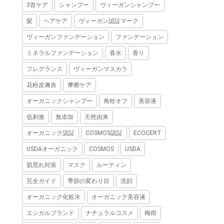
3首ケア
シャンプー
ヴィーガンシャンプー
髪
ヘアケア
ヴィーガン認証マーク
ヴィーガンファンデーション
ファンデーション
ミネラルファンデーション
香水
香り
フレグランス
ヴィーガンマスカラ
花粉皮膚炎
摩擦ケア
オーガニックシャンプー
角栓オフ
美容液
低刺激
無添加
天然由来
オーガニック認証
COSMOS認証
ECOCERT
USDAオーガニック
COSMOS
USDA
肌荒れ対策
マスク
ルーティン
完全ガイド
季節の変わり目
洗顔
オーガニック化粧水
オーガニック美容液
エシカルブランド
ナチュラルコスメ
梅雨