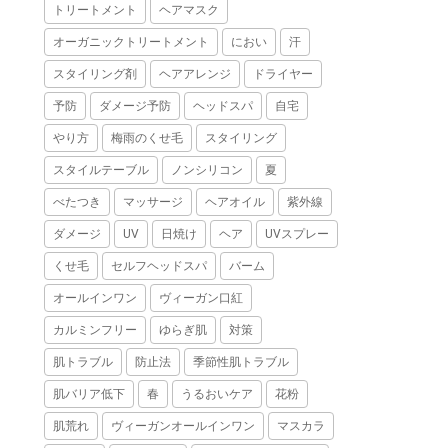
トリートメント
ヘアマスク
オーガニックトリートメント
におい
汗
スタイリング剤
ヘアアレンジ
ドライヤー
予防
ダメージ予防
ヘッドスパ
自宅
やり方
梅雨のくせ毛
スタイリング
スタイルテーブル
ノンシリコン
夏
べたつき
マッサージ
ヘアオイル
紫外線
ダメージ
UV
日焼け
ヘア
UVスプレー
くせ毛
セルフヘッドスパ
バーム
オールインワン
ヴィーガン口紅
カルミンフリー
ゆらぎ肌
対策
肌トラブル
防止法
季節性肌トラブル
肌バリア低下
春
うるおいケア
花粉
肌荒れ
ヴィーガンオールインワン
マスカラ