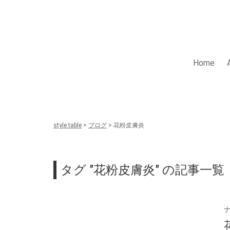
Skip
to
content
style table
Home
style table
>
ブログ
>
花粉皮膚炎
タグ "花粉皮膚炎" の記事一覧