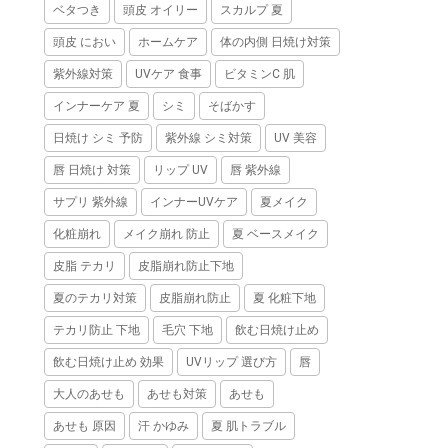
ベタつき
頭皮 オイリー
スカルプ 夏
頭皮 におい
ホームケア
体の内側 日焼け対策
紫外線対策
UVケア 食事
ビタミンC 肌
インナーケア 夏
シミ
そばかす
日焼け シミ 予防
紫外線 シミ対策
UV 美容
唇 日焼け 対策
リップ UV
唇 紫外線
サプリ 紫外線
インナーUVケア
夏メイク
化粧崩れ
メイク崩れ 防止
夏 ベースメイク
皮脂 テカリ
皮脂崩れ防止下地
夏のテカリ対策
皮脂崩れ防止
夏 化粧下地
テカリ防止 下地
毛穴 下地
飲む日焼け止め
飲む日焼け止め 効果
UVリップ 選び方
唇
大人のあせも
あせも対策
あせも
あせも 原因
汗 かゆみ
夏 肌トラブル