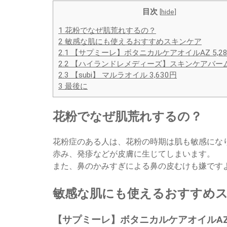
目次
[
hide
]
1
花粉でなぜ肌荒れするの？
2
敏感な肌にも使えるおすすめスキンケア
2.1
【サプミーレ】ボタニカルケアオイルAZ 5,28
2.2
【ハイランドレメディーズ】スキンケアバーム 4
2.3
【subi】 マルラオイル 3,630円
3
最後に
花粉でなぜ肌荒れするの？
花粉症のある人は、花粉の時期は肌も敏感にな
赤み、発疹などが皮膚に生じてしまいます。
また、鼻のかみすぎによる鼻の皮むけも嫌です
敏感な肌にも使えるおすすめ
【サプミーレ】ボタニカルケアオイルAZ 5