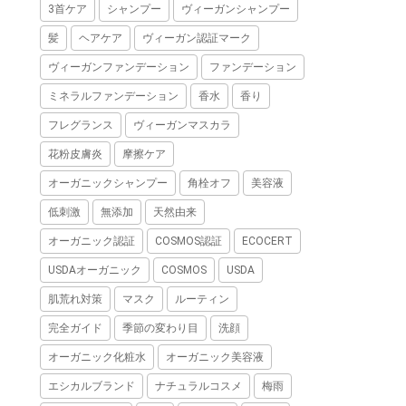
3首ケア
シャンプー
ヴィーガンシャンプー
髪
ヘアケア
ヴィーガン認証マーク
ヴィーガンファンデーション
ファンデーション
ミネラルファンデーション
香水
香り
フレグランス
ヴィーガンマスカラ
花粉皮膚炎
摩擦ケア
オーガニックシャンプー
角栓オフ
美容液
低刺激
無添加
天然由来
オーガニック認証
COSMOS認証
ECOCERT
USDAオーガニック
COSMOS
USDA
肌荒れ対策
マスク
ルーティン
完全ガイド
季節の変わり目
洗顔
オーガニック化粧水
オーガニック美容液
エシカルブランド
ナチュラルコスメ
梅雨