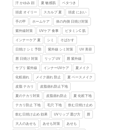
汗 かゆみ 顔
夏 敏感肌
ベタつき
頭皮 オイリー
スカルプ 夏
頭皮 におい
手の甲
ホームケア
体の内側 日焼け対策
紫外線対策
UVケア 食事
ビタミンC 肌
インナーケア 夏
シミ
そばかす
日焼け シミ 予防
紫外線 シミ対策
UV 美容
唇 日焼け 対策
リップ UV
唇 紫外線
サプリ 紫外線
インナーUVケア
夏メイク
化粧崩れ
メイク崩れ 防止
夏 ベースメイク
皮脂 テカリ
皮脂崩れ防止下地
夏のテカリ対策
皮脂崩れ防止
夏 化粧下地
テカリ防止 下地
毛穴 下地
飲む日焼け止め
飲む日焼け止め 効果
UVリップ 選び方
唇
大人のあせも
あせも対策
あせも