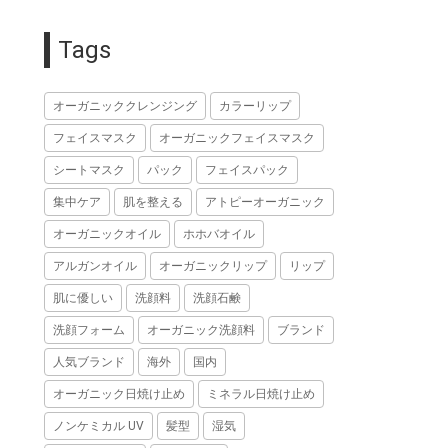
Tags
オーガニッククレンジング
カラーリップ
フェイスマスク
オーガニックフェイスマスク
シートマスク
パック
フェイスパック
集中ケア
肌を整える
アトピーオーガニック
オーガニックオイル
ホホバオイル
アルガンオイル
オーガニックリップ
リップ
肌に優しい
洗顔料
洗顔石鹸
洗顔フォーム
オーガニック洗顔料
ブランド
人気ブランド
海外
国内
オーガニック日焼け止め
ミネラル日焼け止め
ノンケミカル UV
髪型
湿気