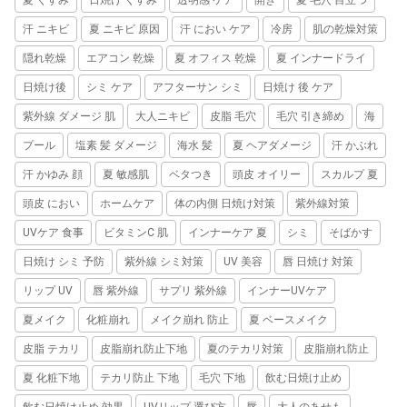
汗 ニキビ
夏 ニキビ 原因
汗 におい ケア
冷房
肌の乾燥対策
隠れ乾燥
エアコン 乾燥
夏 オフィス 乾燥
夏 インナードライ
日焼け後
シミ ケア
アフターサン シミ
日焼け 後 ケア
紫外線 ダメージ 肌
大人ニキビ
皮脂 毛穴
毛穴 引き締め
海
プール
塩素 髪 ダメージ
海水 髪
夏 ヘアダメージ
汗 かぶれ
汗 かゆみ 顔
夏 敏感肌
ベタつき
頭皮 オイリー
スカルプ 夏
頭皮 におい
ホームケア
体の内側 日焼け対策
紫外線対策
UVケア 食事
ビタミンC 肌
インナーケア 夏
シミ
そばかす
日焼け シミ 予防
紫外線 シミ対策
UV 美容
唇 日焼け 対策
リップ UV
唇 紫外線
サプリ 紫外線
インナーUVケア
夏メイク
化粧崩れ
メイク崩れ 防止
夏 ベースメイク
皮脂 テカリ
皮脂崩れ防止下地
夏のテカリ対策
皮脂崩れ防止
夏 化粧下地
テカリ防止 下地
毛穴 下地
飲む日焼け止め
飲む日焼け止め 効果
UVリップ 選び方
唇
大人のあせも