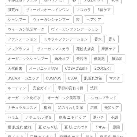
肌荒れ
ヴィーガンオールインワン
マスカラ
3首ケア
シャンプー
ヴィーガンシャンプー
髪
ヘアケア
ヴィーガン認証マーク
ヴィーガンファンデーション
ファンデーション
ミネラルファンデーション
香水
香り
フレグランス
ヴィーガンマスカラ
花粉皮膚炎
摩擦ケア
オーガニックシャンプー
角栓オフ
美容液
低刺激
無添加
天然由来
オーガニック認証
COSMOS認証
ECOCERT
USDAオーガニック
COSMOS
USDA
肌荒れ対策
マスク
ルーティン
完全ガイド
季節の変わり目
洗顔
オーガニック化粧水
オーガニック美容液
エシカルブランド
ナチュラルコスメ
梅雨
髪のうねり対策
湿度
美髪ケア
セラム
ナチュラル 消臭
皮脂 ニキビ ケア
夏バテ
不調
夏 肌荒れ 疲れ
夏 ゆらぎ肌
夏 肌 ごわつき
くすみ
原因
夏 くすみ
日焼け くすみ
透明感 ケア
開き
夏 毛穴 目立つ