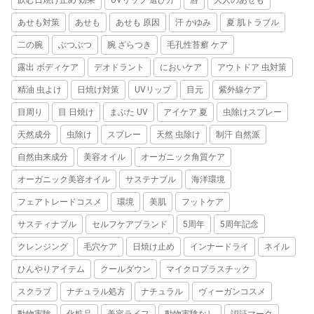
あせも対策
あせも
あせも 原因
汗 かゆみ
夏 肌トラブル
二の腕
ぶつぶつ
腕 ざらつき
毛孔性苔癬 ケア
露出 ボディケア
デオドラント
においケア
アウトドア 虫対策
精油 虫よけ
日焼け対策
UVリップ
目元
紫外線ケア
目周り
目 日焼け
まぶた UV
アイケア 夏
虫除けスプレー
天然成分
虫除け
スプレー
天然 虫除け
制汗 自然派
自然由来成分
美容オイル
オーガニック角質ケア
オーガニック美容オイル
サステナブル
海洋環境
フェアトレードコスメ
環境
美肌
フットケア
サスティナブル
セルフケアブランド
5周年
5周年記念
クレンジング
毛穴ケア
日焼け止め
インナードライ
ネイル
ひんやりアイテム
クールダウン
マイクロプラスチック
スクラブ
ナチュラル処方
ナチュラル
ヴィーガンコスメ
動物実験
化粧品
美容ライフ
動物実験なし
認証マーク