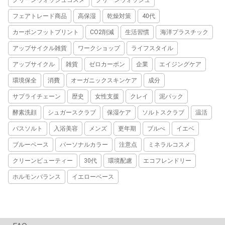
フェアトレード商品
高保湿
乾燥対策
40代
カーボンフットプリント
CO2削減
生活習慣
海洋プラスチック
アップサイクル雑貨
ワークショップ
ライフスタイル
アップサイクル
雑貨
ゼロカーボン
企業
エイジングケア
環境保全
消費
オーガニックスキンケア
成分
サプライチェーン
歴史
女性支援
クレイ
泥パック
酵素洗顔
シュガースクラブ
保湿ケア
ソルトスクラブ
温活
バスソルト
入浴美容
メンズ
更年期
ブルべ
イエベ
ブルーベース
パーソナルカラー
注意点
ミネラルコスメ
クリーンビューティー
30代
環境配慮
エコフレンドリー
ホルモンバランス
イエローベース