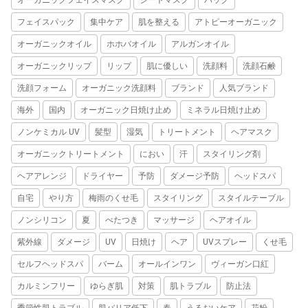
フェイスパック
集中ケア
肌を整える
アトピーオーガニック
オーガニックオイル
ホホバオイル
アルガンオイル
オーガニックリップ
リップ
肌に優しい
洗顔料
洗顔石鹸
洗顔フォーム
オーガニック洗顔料
ブランド
人気ブランド
海外
国内
オーガニック日焼け止め
ミネラル日焼け止め
ノンケミカル UV
髪型
湿気
トリートメント
ヘアマスク
オーガニックトリートメント
におい
汗
スタイリング剤
ヘアアレンジ
ドライヤー
予防
ダメージ予防
ヘッドスパ
自宅
やり方
梅雨のくせ毛
スタイリング
スタイルテーブル
ノンシリコン
夏
べたつき
マッサージ
ヘアオイル
紫外線
ダメージ
UV
日焼け
ヘア
UVスプレー
くせ毛
セルフヘッドスパ
バーム
オールインワン
ヴィーガン口紅
カルミンフリー
ゆらぎ肌
対策
肌トラブル
防止法
季節性肌トラブル
肌バリア低下
春
うるおいケア
花粉