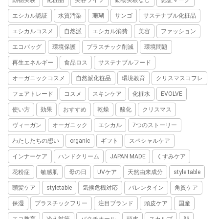
エシカル認証
水質汚染
珊瑚
サンゴ
サステナブル化粧品
エシカルコスメ
自然派
エシカル消費
美容
ファッション
エコバッグ
環境保護
プラスチック削減
環境問題
再生エネルギー
食品ロス
サステナブルフード
オーガニックコスメ
自然派化粧品
環境教育
クリスマスコフレ
フェアトレード
コスメ
スキンケア
化粧水
EVOLVE
使い方
効果
おすすめ
乾燥
酸化
クリスマス
ヴィーガン
オーガニック
エシカル
7つのストーリー
わたしたちの想い
organic
ギフト
スペシャルケア
インナーケア
ハンドクリーム
JAPAN MADE
くすみケア
花粉症
敏感肌
母の日
UVケア
天然由来成分
style table
頭髪ケア
styletable
気候危機対応
バレンタイン
角質ケア
保湿
プラスチックフリー
注目ブランド
頭皮ケア
国産
エコ教育
冷え対策
バクチオール
頭皮
スカルプ
顔