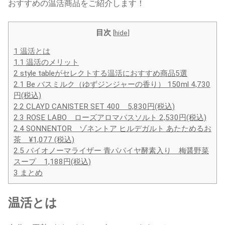
おすすめの温活商品をご紹介します！
目次
[
hide
]
1
温活とは
1.1
温活のメリット
2
style tableがセレクトする温活におすすめ商品5選
2.1
Be バスミルク（ゆずジンジャーの香り） 150ml 4,730
円(税込)
2.2
CLAYD CANISTER SET 400 5,830円(税込)
2.3
ROSE LABO ローズアロマバスソルト 2,530円(税込)
2.4
SONNENTOR ゾネントア ヒルデガルト あたためるお
茶 ¥1,077 (税込)
2.5
バイオノーマライザー 青パパイヤ酵素入り 梅醤野菜
スープ 1,188円(税込)
3
まとめ
温活とは