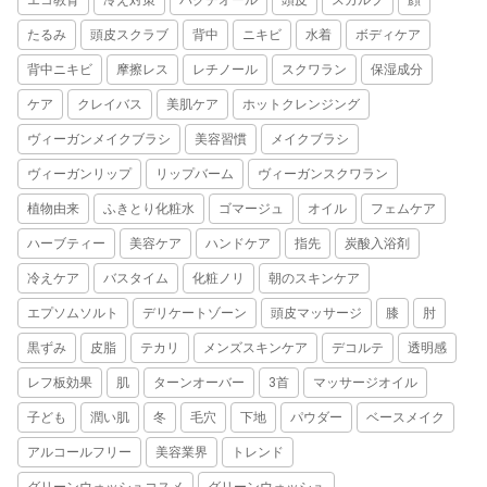
たるみ
頭皮スクラブ
背中
ニキビ
水着
ボディケア
背中ニキビ
摩擦レス
レチノール
スクワラン
保湿成分
ケア
クレイバス
美肌ケア
ホットクレンジング
ヴィーガンメイクブラシ
美容習慣
メイクブラシ
ヴィーガンリップ
リップバーム
ヴィーガンスクワラン
植物由来
ふきとり化粧水
ゴマージュ
オイル
フェムケア
ハーブティー
美容ケア
ハンドケア
指先
炭酸入浴剤
冷えケア
バスタイム
化粧ノリ
朝のスキンケア
エプソムソルト
デリケートゾーン
頭皮マッサージ
膝
肘
黒ずみ
皮脂
テカリ
メンズスキンケア
デコルテ
透明感
レフ板効果
肌
ターンオーバー
3首
マッサージオイル
子ども
潤い肌
冬
毛穴
下地
パウダー
ベースメイク
アルコールフリー
美容業界
トレンド
グリーンウォッシュコスメ
グリーンウォッシュ