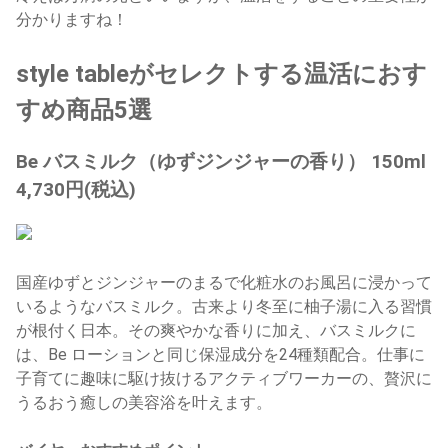
分かりますね！
style tableがセレクトする温活におす
すめ商品5選
Be バスミルク（ゆずジンジャーの香り） 150ml
4,730円(税込)
国産ゆずとジンジャーのまるで化粧水のお風呂に浸かって
いるようなバスミルク。古来より冬至に柚子湯に入る習慣
が根付く日本。その爽やかな香りに加え、バスミルクに
は、Be ローションと同じ保湿成分を24種類配合。仕事に
子育てに趣味に駆け抜けるアクティブワーカーの、贅沢に
うるおう癒しの美容浴を叶えます。