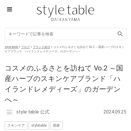
Skip
to
content
style table
style table
>
ブログ
>
ブランド紹介
>
コスメのふるさとを訪ねて Vo.2 ～国産ハーブのスキン
ケアブランド「ハイランドレメディーズ」のガーデンへ～
コスメのふるさとを訪ねて Vo.2 ～国
産ハーブのスキンケアブランド「ハ
イランドレメディーズ」のガーデン
へ～
style table 公式
2024.09.25
スキンケア
styletable
国産