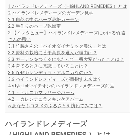
1
ハイランドレメディーズ（HIGHLAND REMEDIES.）とは
2
ハイランドレメディーズのガーデン見学
2.1
自然の中のハーブ栽培ガーデン
2.2
手作りのハーブ乾燥室
3
【インタビュー】ハイランドレメディーズにかける竹脇
さんの思い
3.1
竹脇さんの「バイオダイナミック農法」とは
3.2
原料の栽培に菅平高原を選んだ理由は？
3.3
ガーデンをつくるにあたって一番大変だったことは？
3.4
育てるときに意識していることは？
3.5
なぜカレンデュラ・アルニカなのか？
3.6
ハイランドレメディーズが目指す未来は？
4
style tableイチオシのハイランドレメディーズ商品
4.1
・アルニカマッサージバーム
4.2
・カレンデュラスキンケアバーム
5
あなたもコスメのふるさとを訪ねてみては？
ハイランドレメディーズ
（HIGHLAND REMEDIES.）とは