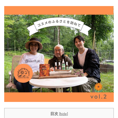
目次
[
hide
]