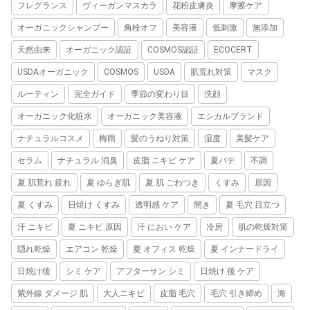
フレグランス
ヴィーガンマスカラ
花粉皮膚炎
摩擦ケア
オーガニックシャンプー
角栓オフ
美容液
低刺激
無添加
天然由来
オーガニック認証
COSMOS認証
ECOCERT
USDAオーガニック
COSMOS
USDA
肌荒れ対策
マスク
ルーティン
完全ガイド
季節の変わり目
洗顔
オーガニック化粧水
オーガニック美容液
エシカルブランド
ナチュラルコスメ
梅雨
髪のうねり対策
湿度
美髪ケア
セラム
ナチュラル 消臭
皮脂 ニキビ ケア
夏バテ
不調
夏 肌荒れ 疲れ
夏 ゆらぎ肌
夏 肌 ごわつき
くすみ
原因
夏 くすみ
日焼け くすみ
透明感 ケア
開き
夏 毛穴 目立つ
汗 ニキビ
夏 ニキビ 原因
汗 におい ケア
冷房
肌の乾燥対策
隠れ乾燥
エアコン 乾燥
夏 オフィス 乾燥
夏 インナードライ
日焼け後
シミ ケア
アフターサン シミ
日焼け 後 ケア
紫外線 ダメージ 肌
大人ニキビ
皮脂 毛穴
毛穴 引き締め
海