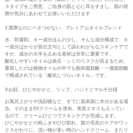
３タイプをご用意。ご自身の肌と心に耳をすまし、肌の状
態や気分にあわせてお使いいただけます
3.濃厚なのにベタつかない、プレミアムオイルブレンド
水、防腐剤、キー成分ほんの少し。そんな成分構成で、キ
ー成分ばかりが宣伝文句として謳われがちなスキンケアで
すが、成分の大半を占める基材は非常に重要です。
酸化しやすいオイルは炎症・シミのリスクが高まるため、
重視したのは植物オイルの中でも飽和脂肪酸・一価脂肪酸
で構成されている「酸化しづらいオイル」です。
4.お顔、ひじやかかと、リップ、ハンドとマルチ仕様
お風呂上がりや洗顔後など、すでに肌表面に水分がある場
合、そのままEVクリームを塗布。美容エキスも入ってい
るので、クリームひとつでスキンケアが完成します。
ひじやかかとの粉ふきやひび割れ、髪の毛先のケアやワッ
クスがわりに、洗い物が多い時のハンドクリーム、またリ