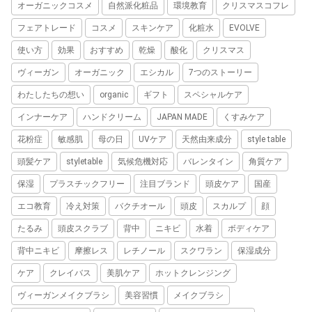
オーガニックコスメ
自然派化粧品
環境教育
クリスマスコフレ
フェアトレード
コスメ
スキンケア
化粧水
EVOLVE
使い方
効果
おすすめ
乾燥
酸化
クリスマス
ヴィーガン
オーガニック
エシカル
7つのストーリー
わたしたちの想い
organic
ギフト
スペシャルケア
インナーケア
ハンドクリーム
JAPAN MADE
くすみケア
花粉症
敏感肌
母の日
UVケア
天然由来成分
style table
頭髪ケア
styletable
気候危機対応
バレンタイン
角質ケア
保湿
プラスチックフリー
注目ブランド
頭皮ケア
国産
エコ教育
冷え対策
バクチオール
頭皮
スカルプ
顔
たるみ
頭皮スクラブ
背中
ニキビ
水着
ボディケア
背中ニキビ
摩擦レス
レチノール
スクワラン
保湿成分
ケア
クレイバス
美肌ケア
ホットクレンジング
ヴィーガンメイクブラシ
美容習慣
メイクブラシ