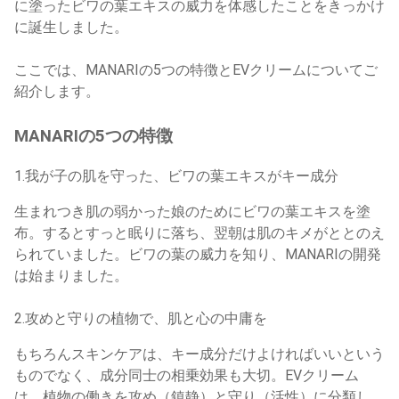
に塗ったビワの葉エキスの威力を体感したことをきっかけ
に誕生しました。
ここでは、MANARIの5つの特徴とEVクリームについてご
紹介します。
MANARIの5つの特徴
1.我が子の肌を守った、ビワの葉エキスがキー成分
生まれつき肌の弱かった娘のためにビワの葉エキスを塗
布。するとすっと眠りに落ち、翌朝は肌のキメがととのえ
られていました。ビワの葉の威力を知り、MANARIの開発
は始まりました。
2.攻めと守りの植物で、肌と心の中庸を
もちろんスキンケアは、キー成分だけよければいいという
ものでなく、成分同士の相乗効果も大切。EVクリーム
は、植物の働きを攻め（鎮静）と守り（活性）に分類し、