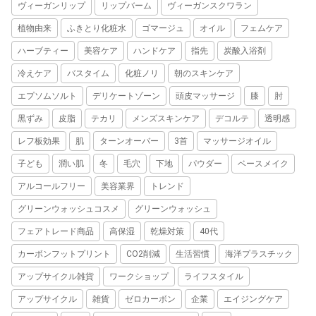
ヴィーガンリップ
リップバーム
ヴィーガンスクワラン
植物由来
ふきとり化粧水
ゴマージュ
オイル
フェムケア
ハーブティー
美容ケア
ハンドケア
指先
炭酸入浴剤
冷えケア
バスタイム
化粧ノリ
朝のスキンケア
エプソムソルト
デリケートゾーン
頭皮マッサージ
膝
肘
黒ずみ
皮脂
テカリ
メンズスキンケア
デコルテ
透明感
レフ板効果
肌
ターンオーバー
3首
マッサージオイル
子ども
潤い肌
冬
毛穴
下地
パウダー
ベースメイク
アルコールフリー
美容業界
トレンド
グリーンウォッシュコスメ
グリーンウォッシュ
フェアトレード商品
高保湿
乾燥対策
40代
カーボンフットプリント
CO2削減
生活習慣
海洋プラスチック
アップサイクル雑貨
ワークショップ
ライフスタイル
アップサイクル
雑貨
ゼロカーボン
企業
エイジングケア