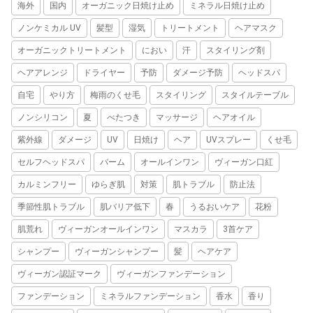
海外
国内
オーガニック日焼け止め
ミネラル日焼け止め
ノンケミカル UV
髪型
湿気
トリートメント
ヘアマスク
オーガニックトリートメント
におい
汗
スタイリング剤
ヘアアレンジ
ドライヤー
予防
ダメージ予防
ヘッドスパ
自宅
やり方
梅雨のくせ毛
スタイリング
スタイルテーブル
ノンシリコン
夏
べたつき
マッサージ
ヘアオイル
紫外線
ダメージ
UV
日焼け
ヘア
UVスプレー
くせ毛
セルフヘッドスパ
バーム
オールインワン
ヴィーガン口紅
カルミンフリー
ゆらぎ肌
対策
肌トラブル
防止法
季節性肌トラブル
肌バリア低下
春
うるおいケア
花粉
肌荒れ
ヴィーガンオールインワン
マスカラ
3首ケア
シャンプー
ヴィーガンシャンプー
髪
ヘアケア
ヴィーガン認証マーク
ヴィーガンファンデーション
ファンデーション
ミネラルファンデーション
香水
香り