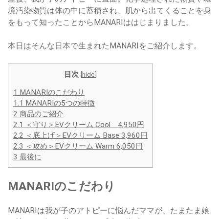
境汚染物質は体の中に蓄積され、肌から出てくることを身
をもって知ったことからMANARIははじまりました。
本日はそんな日本で生まれたMANARIをご紹介します。
目次
[
hide
]
1
MANARIのこだわり
1.1
MANARIの5つの特徴
2
商品のご紹介
2.1
＜守り＞EVクリーム Cool 4,950円
2.2
＜底上げ＞EVクリーム Base 3,960円
2.3
＜攻め＞EVクリーム Warm 6,050円
3
最後に
MANARIのこだわり
MANARIは我が子のアトピーに悩んだママが、たまたま娘