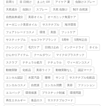
目周り
目 日焼け
まぶた UV
アイケア 夏
虫除けスプレー
天然成分
虫除け
スプレー
天然 虫除け
制汗 自然派
自然由来成分
美容オイル
オーガニック角質ケア
オーガニック美容オイル
サステナブル
海洋環境
フェアトレードコスメ
環境
美肌
フットケア
サスティナブル
セルフケアブランド
5周年
5周年記念
クレンジング
毛穴ケア
日焼け止め
インナードライ
ネイル
ひんやりアイテム
クールダウン
マイクロプラスチック
スクラブ
ナチュラル処方
ナチュラル
ヴィーガンコスメ
動物実験
化粧品
美容ライフ
動物実験なし
認証マーク
エシカル認証
水質汚染
珊瑚
サンゴ
サステナブル化粧品
エシカルコスメ
自然派
エシカル消費
美容
ファッション
エコバッグ
環境保護
プラスチック削減
環境問題
再生エネルギー
食品ロス
サステナブルフード