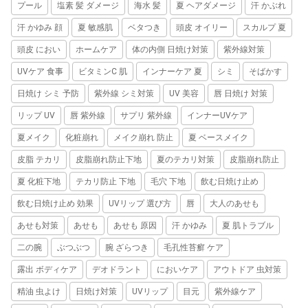
プール
塩素 髪 ダメージ
海水 髪
夏 ヘアダメージ
汗 かぶれ
汗 かゆみ 顔
夏 敏感肌
ベタつき
頭皮 オイリー
スカルプ 夏
頭皮 におい
ホームケア
体の内側 日焼け対策
紫外線対策
UVケア 食事
ビタミンC 肌
インナーケア 夏
シミ
そばかす
日焼け シミ 予防
紫外線 シミ対策
UV 美容
唇 日焼け 対策
リップ UV
唇 紫外線
サプリ 紫外線
インナーUVケア
夏メイク
化粧崩れ
メイク崩れ 防止
夏 ベースメイク
皮脂 テカリ
皮脂崩れ防止下地
夏のテカリ対策
皮脂崩れ防止
夏 化粧下地
テカリ防止 下地
毛穴 下地
飲む日焼け止め
飲む日焼け止め 効果
UVリップ 選び方
唇
大人のあせも
あせも対策
あせも
あせも 原因
汗 かゆみ
夏 肌トラブル
二の腕
ぶつぶつ
腕 ざらつき
毛孔性苔癬 ケア
露出 ボディケア
デオドラント
においケア
アウトドア 虫対策
精油 虫よけ
日焼け対策
UVリップ
目元
紫外線ケア