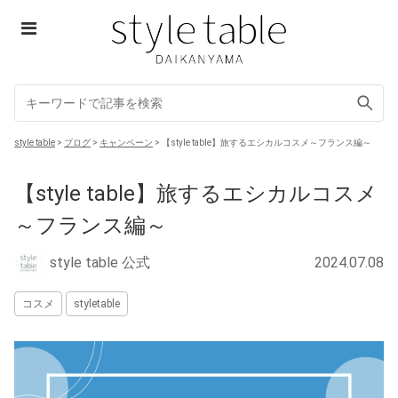
Skip
to
content
style table
style table
>
ブログ
>
キャンペーン
>
【style table】旅するエシカルコスメ～フランス編～
【style table】旅するエシカルコスメ
～フランス編～
style table 公式
2024.07.08
コスメ
styletable