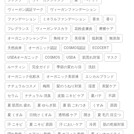
シャンプー
ヴィーガンシャンプー
髪
ヘアケア
ヴィーガン認証マーク
ヴィーガンファンデーション
ファンデーション
ミネラルファンデーション
香水
香り
フレグランス
ヴィーガンマスカラ
花粉皮膚炎
摩擦ケア
オーガニックシャンプー
角栓オフ
美容液
低刺激
無添加
天然由来
オーガニック認証
COSMOS認証
ECOCERT
USDAオーガニック
COSMOS
USDA
肌荒れ対策
マスク
ルーティン
完全ガイド
季節の変わり目
洗顔
オーガニック化粧水
オーガニック美容液
エシカルブランド
ナチュラルコスメ
梅雨
髪のうねり対策
湿度
美髪ケア
セラム
ナチュラル 消臭
皮脂 ニキビ ケア
夏バテ
不調
夏 肌荒れ 疲れ
夏 ゆらぎ肌
夏 肌 ごわつき
くすみ
原因
夏 くすみ
日焼け くすみ
透明感 ケア
開き
夏 毛穴 目立つ
汗 ニキビ
夏 ニキビ 原因
汗 におい ケア
冷房
肌の乾燥対策