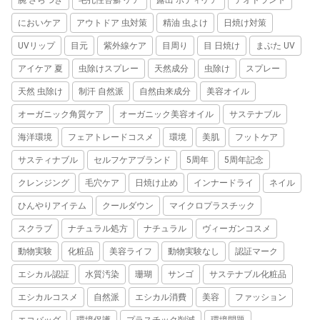
腕 ざらつき
毛孔性苔癬 ケア
露出 ボディケア
デオドラント
においケア
アウトドア 虫対策
精油 虫よけ
日焼け対策
UVリップ
目元
紫外線ケア
目周り
目 日焼け
まぶた UV
アイケア 夏
虫除けスプレー
天然成分
虫除け
スプレー
天然 虫除け
制汗 自然派
自然由来成分
美容オイル
オーガニック角質ケア
オーガニック美容オイル
サステナブル
海洋環境
フェアトレードコスメ
環境
美肌
フットケア
サスティナブル
セルフケアブランド
5周年
5周年記念
クレンジング
毛穴ケア
日焼け止め
インナードライ
ネイル
ひんやりアイテム
クールダウン
マイクロプラスチック
スクラブ
ナチュラル処方
ナチュラル
ヴィーガンコスメ
動物実験
化粧品
美容ライフ
動物実験なし
認証マーク
エシカル認証
水質汚染
珊瑚
サンゴ
サステナブル化粧品
エシカルコスメ
自然派
エシカル消費
美容
ファッション