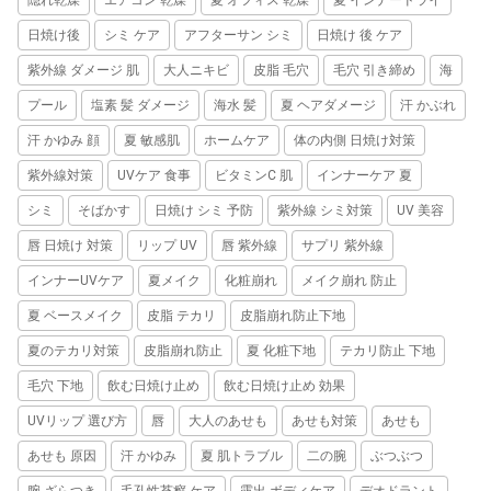
隠れ乾燥
エアコン 乾燥
夏 オフィス 乾燥
夏 インナードライ
日焼け後
シミ ケア
アフターサン シミ
日焼け 後 ケア
紫外線 ダメージ 肌
大人ニキビ
皮脂 毛穴
毛穴 引き締め
海
プール
塩素 髪 ダメージ
海水 髪
夏 ヘアダメージ
汗 かぶれ
汗 かゆみ 顔
夏 敏感肌
ホームケア
体の内側 日焼け対策
紫外線対策
UVケア 食事
ビタミンC 肌
インナーケア 夏
シミ
そばかす
日焼け シミ 予防
紫外線 シミ対策
UV 美容
唇 日焼け 対策
リップ UV
唇 紫外線
サプリ 紫外線
インナーUVケア
夏メイク
化粧崩れ
メイク崩れ 防止
夏 ベースメイク
皮脂 テカリ
皮脂崩れ防止下地
夏のテカリ対策
皮脂崩れ防止
夏 化粧下地
テカリ防止 下地
毛穴 下地
飲む日焼け止め
飲む日焼け止め 効果
UVリップ 選び方
唇
大人のあせも
あせも対策
あせも
あせも 原因
汗 かゆみ
夏 肌トラブル
二の腕
ぶつぶつ