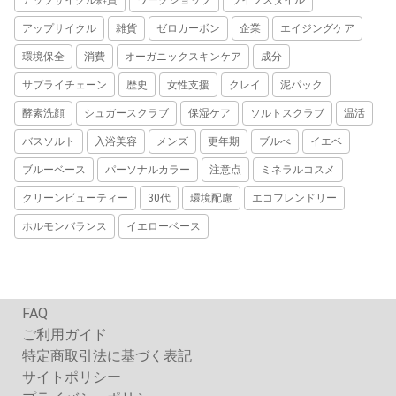
アップサイクル雑貨
ワークショップ
ライフスタイル
アップサイクル
雑貨
ゼロカーボン
企業
エイジングケア
環境保全
消費
オーガニックスキンケア
成分
サプライチェーン
歴史
女性支援
クレイ
泥パック
酵素洗顔
シュガースクラブ
保湿ケア
ソルトスクラブ
温活
バスソルト
入浴美容
メンズ
更年期
ブルべ
イエベ
ブルーベース
パーソナルカラー
注意点
ミネラルコスメ
クリーンビューティー
30代
環境配慮
エコフレンドリー
ホルモンバランス
イエローベース
FAQ
ご利用ガイド
特定商取引法に基づく表記
サイトポリシー