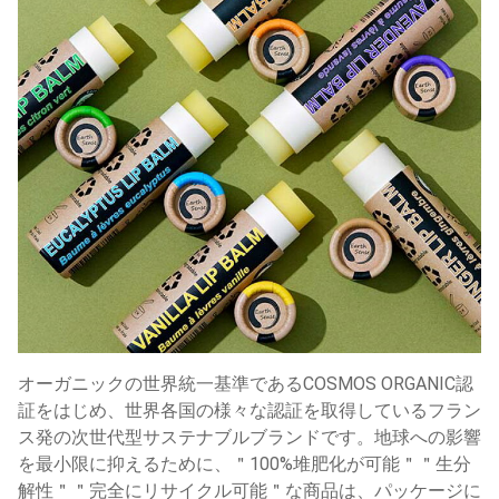
オーガニックの世界統一基準であるCOSMOS ORGANIC認
証をはじめ、世界各国の様々な認証を取得しているフラン
ス発の次世代型サステナブルブランドです。地球への影響
を最小限に抑えるために、＂100%堆肥化が可能＂＂生分
解性＂＂完全にリサイクル可能＂な商品は、パッケージに