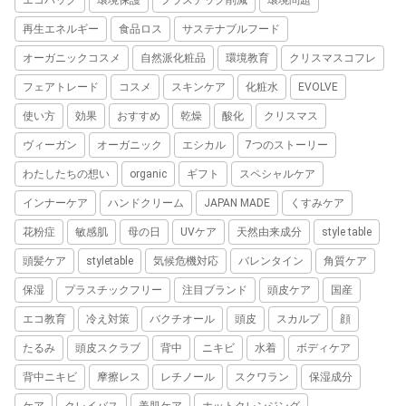
エコバッグ
環境保護
プラスチック削減
環境問題
再生エネルギー
食品ロス
サステナブルフード
オーガニックコスメ
自然派化粧品
環境教育
クリスマスコフレ
フェアトレード
コスメ
スキンケア
化粧水
EVOLVE
使い方
効果
おすすめ
乾燥
酸化
クリスマス
ヴィーガン
オーガニック
エシカル
7つのストーリー
わたしたちの想い
organic
ギフト
スペシャルケア
インナーケア
ハンドクリーム
JAPAN MADE
くすみケア
花粉症
敏感肌
母の日
UVケア
天然由来成分
style table
頭髪ケア
styletable
気候危機対応
バレンタイン
角質ケア
保湿
プラスチックフリー
注目ブランド
頭皮ケア
国産
エコ教育
冷え対策
バクチオール
頭皮
スカルプ
顔
たるみ
頭皮スクラブ
背中
ニキビ
水着
ボディケア
背中ニキビ
摩擦レス
レチノール
スクワラン
保湿成分