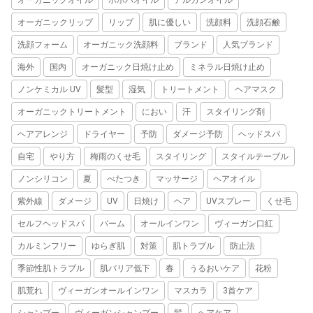
オーガニックオイル
ホホバオイル
アルガンオイル
オーガニックリップ
リップ
肌に優しい
洗顔料
洗顔石鹸
洗顔フォーム
オーガニック洗顔料
ブランド
人気ブランド
海外
国内
オーガニック日焼け止め
ミネラル日焼け止め
ノンケミカル UV
髪型
湿気
トリートメント
ヘアマスク
オーガニックトリートメント
におい
汗
スタイリング剤
ヘアアレンジ
ドライヤー
予防
ダメージ予防
ヘッドスパ
自宅
やり方
梅雨のくせ毛
スタイリング
スタイルテーブル
ノンシリコン
夏
べたつき
マッサージ
ヘアオイル
紫外線
ダメージ
UV
日焼け
ヘア
UVスプレー
くせ毛
セルフヘッドスパ
バーム
オールインワン
ヴィーガン口紅
カルミンフリー
ゆらぎ肌
対策
肌トラブル
防止法
季節性肌トラブル
肌バリア低下
春
うるおいケア
花粉
肌荒れ
ヴィーガンオールインワン
マスカラ
3首ケア