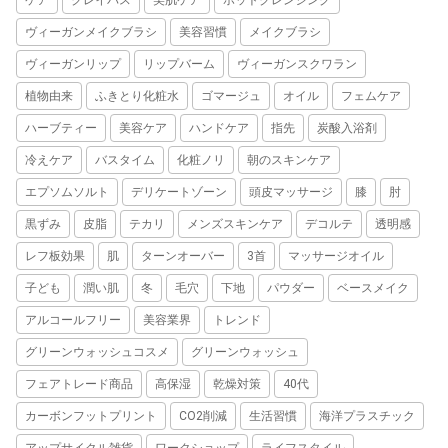
ケア
クレイバス
美肌ケア
ホットクレンジング
ヴィーガンメイクブラシ
美容習慣
メイクブラシ
ヴィーガンリップ
リップバーム
ヴィーガンスクワラン
植物由来
ふきとり化粧水
ゴマージュ
オイル
フェムケア
ハーブティー
美容ケア
ハンドケア
指先
炭酸入浴剤
冷えケア
バスタイム
化粧ノリ
朝のスキンケア
エプソムソルト
デリケートゾーン
頭皮マッサージ
膝
肘
黒ずみ
皮脂
テカリ
メンズスキンケア
デコルテ
透明感
レフ板効果
肌
ターンオーバー
3首
マッサージオイル
子ども
潤い肌
冬
毛穴
下地
パウダー
ベースメイク
アルコールフリー
美容業界
トレンド
グリーンウォッシュコスメ
グリーンウォッシュ
フェアトレード商品
高保湿
乾燥対策
40代
カーボンフットプリント
CO2削減
生活習慣
海洋プラスチック